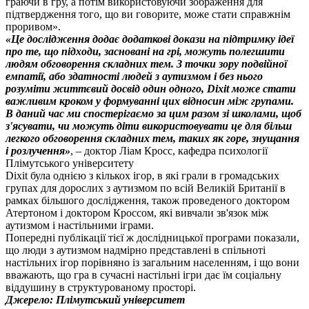
граючи в гру, а потім використовуючи зображення для
підтвердження того, що ви говорите, може стати справжнім
проривом».
«Це дослідження додає додаткові докази на підтримку ідеї
про те, що підходи, засновані на грі, можуть полегшити
людям обговорення складних тем. З точки зору подвійної
емпатії, або здатності людей з аутизмом і без нього
розуміти життєвий досвід один одного, Dixit може стати
важливим кроком у формуванні цих відносин між групами.
В даний час ми спостерігаємо за цим разом зі школами, щоб
з'ясувати, чи можуть діти використовувати це для більш
легкого обговорення складних тем, таких як горе, знущання
і розлучення»
, – доктор Ліам Кросс, кафедра психології
Плімутського університету
Dixit була однією з кількох ігор, в які грали в громадських
групах для дорослих з аутизмом по всій Великій Британії в
рамках більшого дослідження, також проведеного доктором
Атертоном і доктором Кроссом, які вивчали зв'язок між
аутизмом і настільними іграми.
Попередні публікації тієї ж дослідницької програми показали,
що люди з аутизмом надмірно представлені в спільноті
настільних ігор порівняно із загальним населенням, і що вони
вважають, що гра в сучасні настільні ігри дає їм соціальну
віддушину в структурованому просторі.
Джерело: Плімутський університет