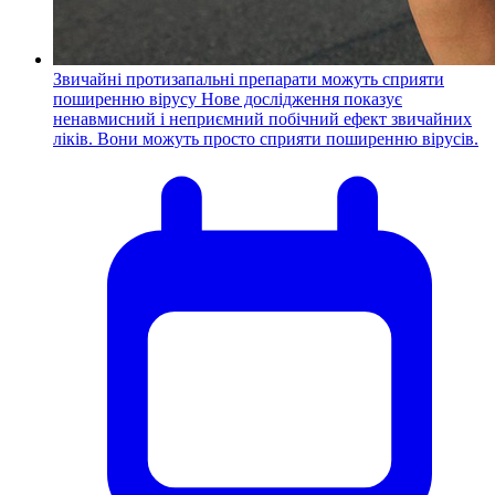
Звичайні протизапальні препарати можуть сприяти
поширенню вірусу
Нове дослідження показує
ненавмисний і неприємний побічний ефект звичайних
ліків. Вони можуть просто сприяти поширенню вірусів.