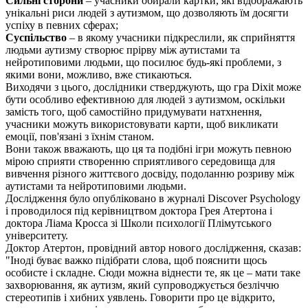
Сильні сторони
– учасники обирали картки, які відображають
унікальні риси людей з аутизмом, що дозволяють їм досягти
успіху в певних сферах;
Суспільство
– в якому учасники підкреслили, як сприйняття
людьми аутизму створює прірву між аутистами та
нейротиповими людьми, що посилює будь-які проблеми, з
якими вони, можливо, вже стикаються.
Виходячи з цього, дослідники стверджують, що гра Dixit може
бути особливо ефективною для людей з аутизмом, оскільки
замість того, щоб самостійно придумувати натхнення,
учасники можуть використовувати карти, щоб викликати
емоції, пов'язані з їхнім станом.
Вони також вважають, що ця та подібні ігри можуть певною
мірою сприяти створенню сприятливого середовища для
вивчення різного життєвого досвіду, подоланню розриву між
аутистами та нейротиповими людьми.
Дослідження було опубліковано в журналі Discover Psychology
і проводилося під керівництвом доктора Грея Атертона і
доктора Ліама Кросса зі Школи психології Плімутського
університету.
Доктор Атертон, провідний автор нового дослідження, сказав:
"Іноді буває важко підібрати слова, щоб пояснити щось
особисте і складне. Сюди можна віднести те, як це – мати таке
захворювання, як аутизм, який супроводжується безліччю
стереотипів і хибних уявлень. Говорити про це відкрито,