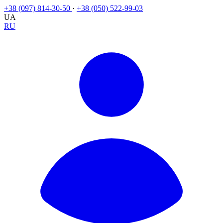
+38 (097) 814-30-50
·
+38 (050) 522-99-03
UA
RU