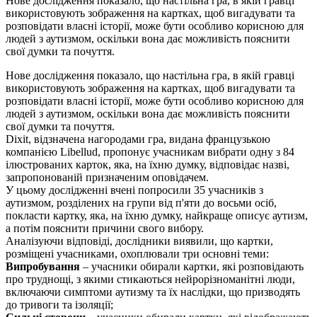
Нове дослідження показало, що настільна гра, в якій гравці
використовують зображення на картках, щоб вигадувати та
розповідати власні історії, може бути особливо корисною для
людей з аутизмом, оскільки вона дає можливість пояснити
свої думки та почуття.
Нове дослідження показало, що настільна гра, в якій гравці
використовують зображення на картках, щоб вигадувати та
розповідати власні історії, може бути особливо корисною для
людей з аутизмом, оскільки вона дає можливість пояснити
свої думки та почуття.
Dixit, відзначена нагородами гра, видана французькою
компанією Libellud, пропонує учасникам вибрати одну з 84
ілюстрованих карток, яка, на їхню думку, відповідає назві,
запропонованій призначеним оповідачем.
У цьому дослідженні вчені попросили 35 учасників з
аутизмом, розділених на групи від п'яти до восьми осіб,
покласти картку, яка, на їхню думку, найкраще описує аутизм,
а потім пояснити причини свого вибору.
Аналізуючи відповіді, дослідники виявили, що картки,
розміщені учасниками, охоплювали три основні теми:
Випробування
– учасники обирали картки, які розповідають
про труднощі, з якими стикаються нейрорізноманітні люди,
включаючи симптоми аутизму та їх наслідки, що призводять
до тривоги та ізоляції;