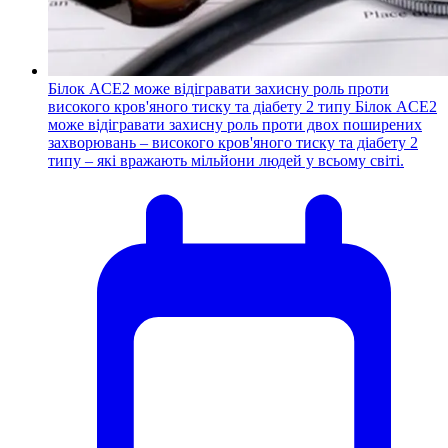
Білок ACE2 може відігравати захисну роль проти
високого кров'яного тиску та діабету 2 типу
Білок ACE2
може відігравати захисну роль проти двох поширених
захворювань – високого кров'яного тиску та діабету 2
типу – які вражають мільйони людей у ​​всьому світі.