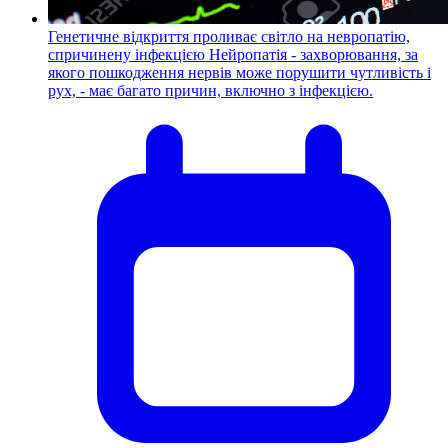
Генетичне відкриття проливає світло на невропатію,
спричинену інфекцією
Нейропатія - захворювання, за
якого пошкодження нервів може порушити чутливість і
рух, - має багато причин, включно з інфекцією.