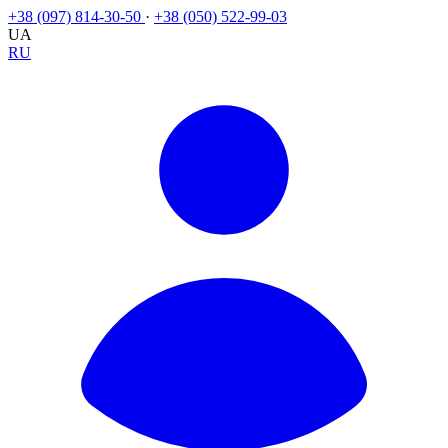
+38 (097) 814-30-50
·
+38 (050) 522-99-03
UA
RU