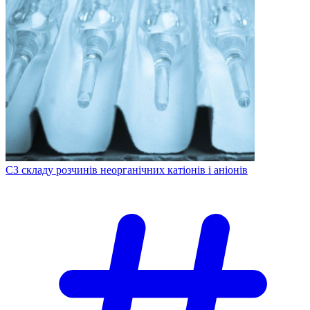
СЗ складу розчинів неорганічних катіонів і аніонів