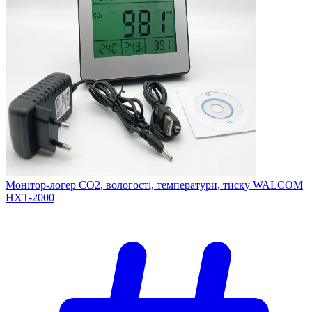
Монітор-логер CO2, вологості, температури, тиску WALCOM
HXT-2000