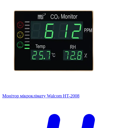
Монітор мікроклімату Walcom HT-2008