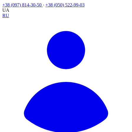
+38 (097) 814-30-50
·
+38 (050) 522-99-03
UA
RU