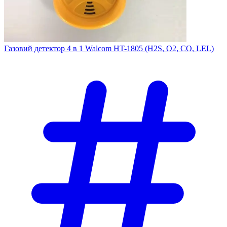
Газовий детектор 4 в 1 Walcom HT-1805 (H2S, O2, СО, LEL)