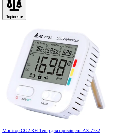
Порівняти
Монітор CO2 RH Temp для приміщень AZ-7732