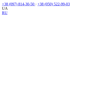
+38 (097) 814-30-50
·
+38 (050) 522-99-03
UA
RU