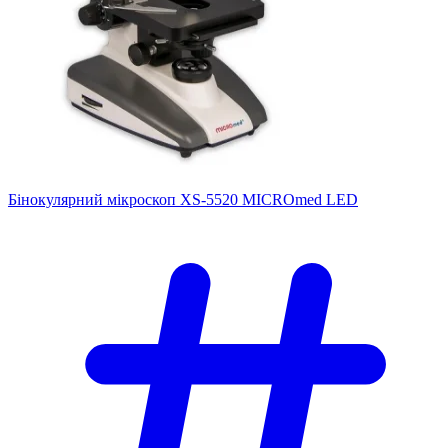
Бінокулярний мікроскоп XS-5520 MICROmed LED