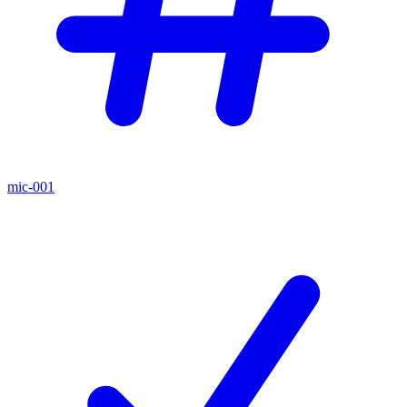
mic-001