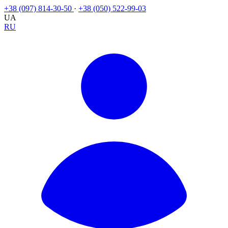
+38 (097) 814-30-50
·
+38 (050) 522-99-03
UA
RU