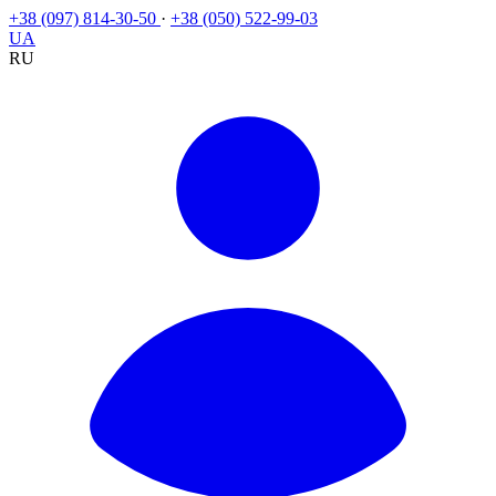
+38 (097) 814-30-50
·
+38 (050) 522-99-03
UA
RU