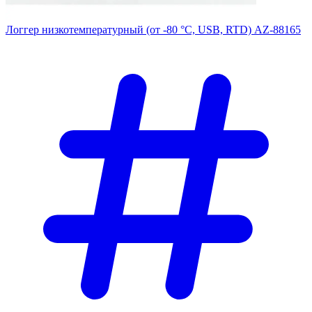
Логгер низкотемпературный (от -80 °С, USB, RTD) AZ-88165