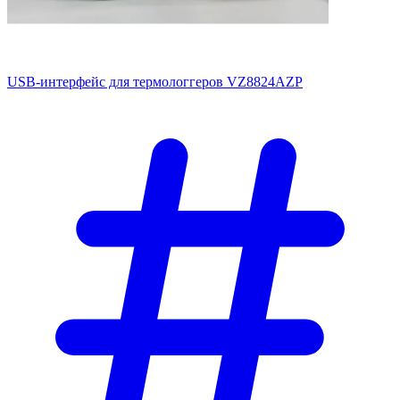
USB-интерфейс для термологгеров VZ8824AZP