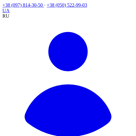
+38 (097) 814-30-50
·
+38 (050) 522-99-03
UA
RU