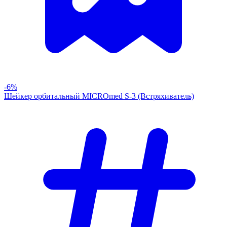
-6%
Шейкер орбитальный MICROmed S-3 (Встряхиватель)