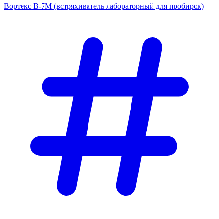
Вортекс В-7М (встряхиватель лабораторный для пробирок)