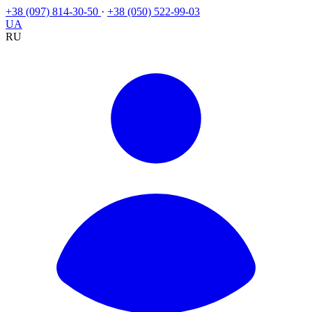
+38 (097) 814-30-50
·
+38 (050) 522-99-03
UA
RU