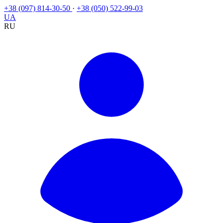
+38 (097) 814-30-50
·
+38 (050) 522-99-03
UA
RU