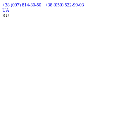
+38 (097) 814-30-50
·
+38 (050) 522-99-03
UA
RU