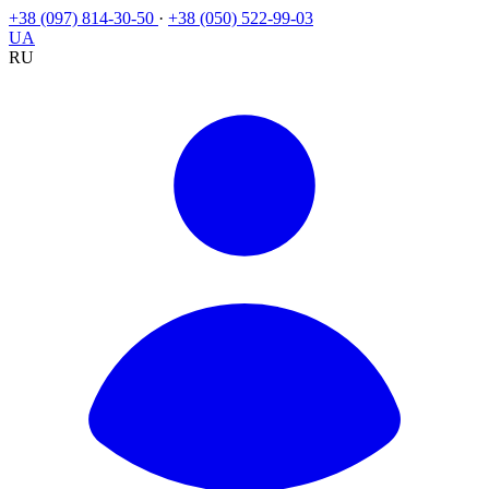
+38 (097) 814-30-50
·
+38 (050) 522-99-03
UA
RU