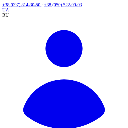
+38 (097) 814-30-50
·
+38 (050) 522-99-03
UA
RU