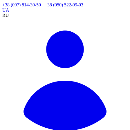
+38 (097) 814-30-50
·
+38 (050) 522-99-03
UA
RU