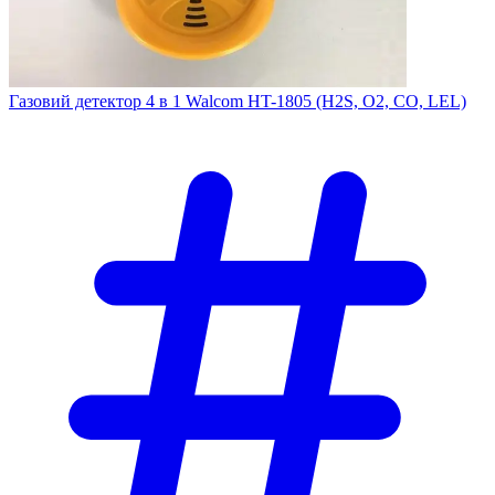
Газовий детектор 4 в 1 Walcom HT-1805 (H2S, O2, СО, LEL)