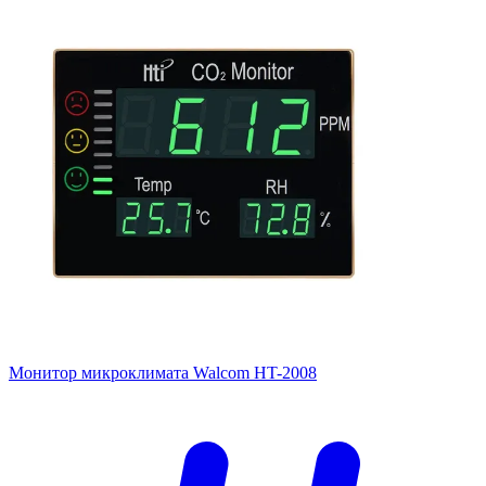
Монитор микроклимата Walcom HT-2008