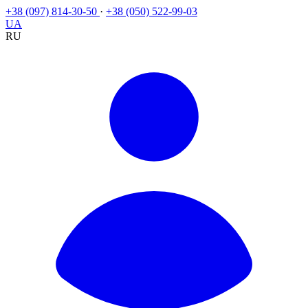
+38 (097) 814-30-50
·
+38 (050) 522-99-03
UA
RU