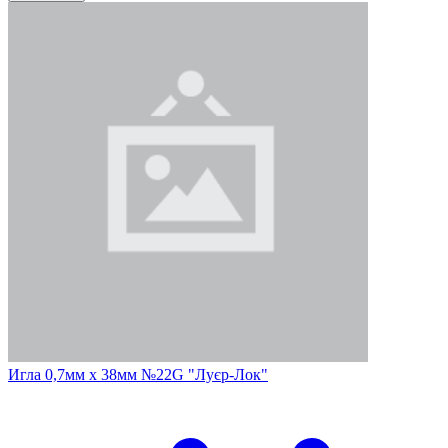
Игла 0,7мм х 38мм №22G "Луєр-Лок"