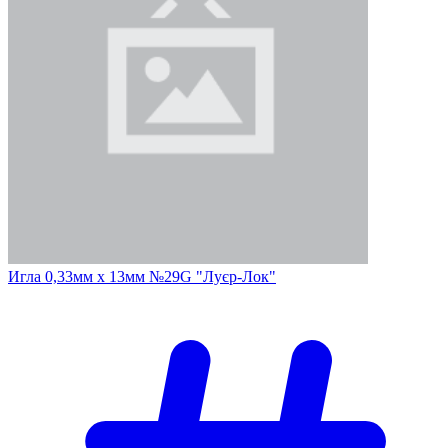
Игла 0,33мм х 13мм №29G "Луєр-Лок"