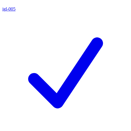
igl-005