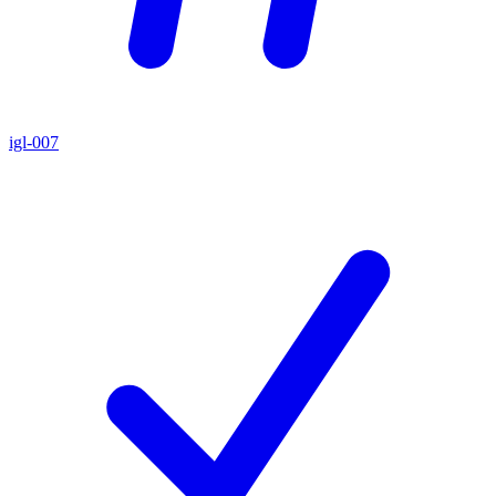
igl-007