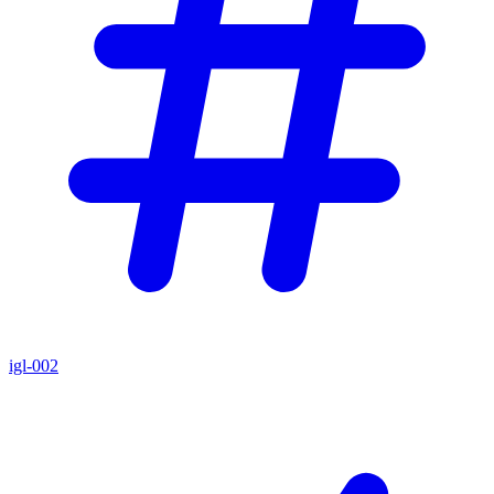
igl-002