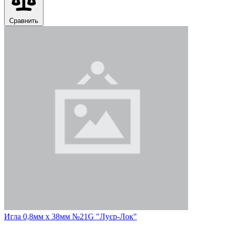
Сравнить
Игла 0,8мм х 38мм №21G "Луєр-Лок"