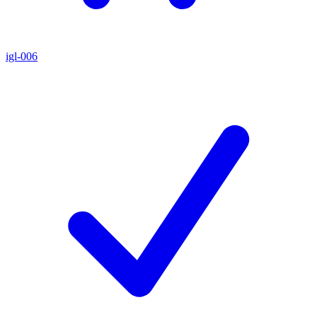
igl-006