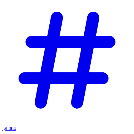
igl-004