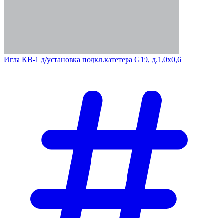
Игла КВ-1 д/установка подкл.катетера G19, д.1,0х0,6