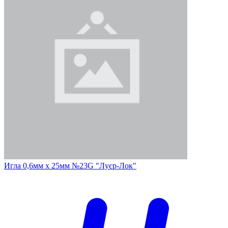
Игла 0,6мм х 25мм №23G "Луєр-Лок"