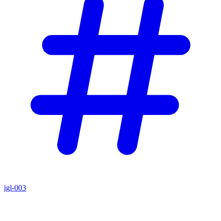
igl-003