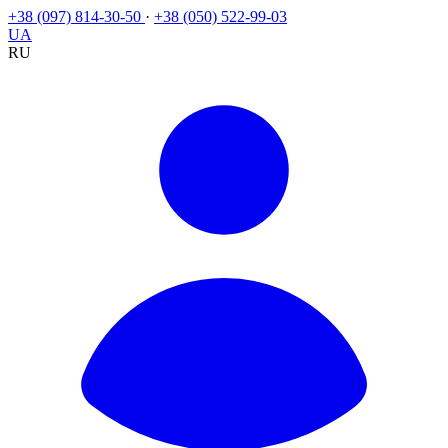
+38 (097) 814-30-50
·
+38 (050) 522-99-03
UA
RU