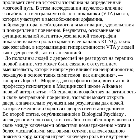
проливает свет на эффекты эзогабина на определенный
мозговой путь. В этом исследовании изучалось влияние
эзогабина на вентральную область покрышки (VTA) мозга,
которая участвует в высвобождении дофамина,
нейромедиатора, необходимого для мотивации, удовольствия
и подкрепления поведения. Результаты, основанные на
функциональной магнитно-резонансной томографии,
показали важную роль открывателей каналов KCNQ, таких
как эзогабин, в нормализации гиперактивности VTA у людей
как с депрессией, так и с ангедонией.
«До половины людей с депрессией не реагируют на терапию
первой линии, что может быть связано с отсутствием
вмешательств, которые напрямую влияют на нейробиологию,
лежащую в основе таких симптомов, как ангедония», —
говорит Лорел С. Моррис, доктор философии, внештатный
профессор психиатрии в Медицинской школе Айкана и
первый автор статьи. «Специально воздействуя на активность
и связь вентральной покрышки, эзогабин может открыть
дверь к значительно улучшенным результатам для людей,
которые ежедневно борются с депрессией и ангедонией».
Во второй статье, опубликованной в Biological Psychiatry ,
исследование показало, что эзогабин способен нормализовать
связь между ключевыми областями вознаграждения мозга и
более масштабными мозговыми сетями, включая заднюю
поясную кору, которая играет ключевую роль во внутренне