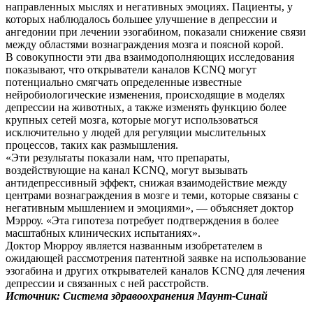
направленных мыслях и негативных эмоциях. Пациенты, у
которых наблюдалось большее улучшение в депрессии и
ангедонии при лечении эзогабином, показали снижение связи
между областями вознаграждения мозга и поясной корой.
В совокупности эти два взаимодополняющих исследования
показывают, что открыватели каналов KCNQ могут
потенциально смягчать определенные известные
нейробиологические изменения, происходящие в моделях
депрессии на животных, а также изменять функцию более
крупных сетей мозга, которые могут использоваться
исключительно у людей для регуляции мыслительных
процессов, таких как размышления.
«Эти результаты показали нам, что препараты,
воздействующие на канал KCNQ, могут вызывать
антидепрессивный эффект, снижая взаимодействие между
центрами вознаграждения в мозге и теми, которые связаны с
негативным мышлением и эмоциями», — объясняет доктор
Мэрроу. «Эта гипотеза потребует подтверждения в более
масштабных клинических испытаниях».
Доктор Мюрроу является названным изобретателем в
ожидающей рассмотрения патентной заявке на использование
эзогабина и других открывателей каналов KCNQ для лечения
депрессии и связанных с ней расстройств.
Источник: Система здравоохранения Маунт-Синай