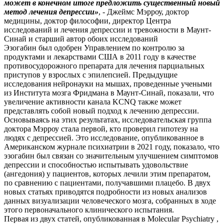
может в конечном итоге предложить существенный новый
метод лечения депрессии»
, - Джеймс Мэрроу, доктор
медицины, доктор философии, директор Центра
исследований и лечения депрессии и тревожности в Маунт-
Синай и старший автор обоих исследований
Эзогабин был одобрен Управлением по контролю за
продуктами и лекарствами США в 2011 году в качестве
противосудорожного препарата для лечения парциальных
приступов у взрослых с эпилепсией. Предыдущие
исследования нейронауки на мышах, проведенные учеными
из Института мозга Фридмана в Маунт-Синай, показали, что
увеличение активности канала KCNQ также может
представлять собой новый подход к лечению депрессии.
Основываясь на этих результатах, исследовательская группа
доктора Мэрроу стала первой, кто проверил гипотезу на
людях с депрессией. Это исследование, опубликованное в
Американском журнале психиатрии в 2021 году, показало, что
эзогабин был связан со значительным улучшением симптомов
депрессии и способностью испытывать удовольствие
(ангедония) у пациентов, которых лечили этим препаратом,
по сравнению с пациентами, получавшими плацебо. В двух
новых статьях приводятся подробности из новых анализов
данных визуализации человеческого мозга, собранных в ходе
этого первоначального клинического испытания.
Первая из двух статей, опубликованная в Molecular Psychiatry ,