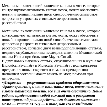
Механизм, включающий калиевые каналы в мозге, которые
контролируют активность клеток мозга, может обеспечить
новый и принципиально иной способ лечения симптомов
депрессии у взрослых с тяжелым депрессивным
расстройством
Механизм, включающий калиевые каналы в мозге, которые
контролируют активность клеток мозга, может обеспечить
новый и принципиально иной способ лечения симптомов
депрессии у взрослых с тяжелым депрессивным
расстройством, согласно двум взаимодополняющим статьям,
недавно опубликованным исследователями из Медицинской
школы Икана при больнице Маунт-Синай.
В двух новых научных статьях, опубликованных в журналах
Biological Psychiatry и Molecular Psychiatry , исследователи
предлагают новые сведения о том, как препарат под
названием эзогабин может влиять на мозг, помогая при
депрессии.
«
Депрессия — разрушительная проблема общественного
здравоохранения, и наше понимание того, какие изменения
в мозге вызывают болезнь, все еще очень ограничено. Наша
работа представляет собой важный шаг в раскрытии
потенциальной роли определенного белкового комплекса в
мозге — канала KCNQ — и того, как его воздействие