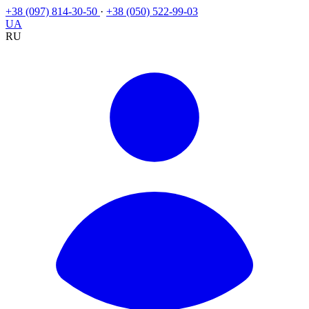
+38 (097) 814-30-50
·
+38 (050) 522-99-03
UA
RU