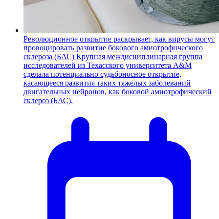
Революционное открытие раскрывает, как вирусы могут
провоцировать развитие бокового амиотрофического
склероза (БАС)
Крупная междисциплинарная группа
исследователей из Техасского университета A&M
сделала потенциально судьбоносное открытие,
касающееся развития таких тяжелых заболеваний
двигательных нейронов, как боковой амиотрофический
склероз (БАС).