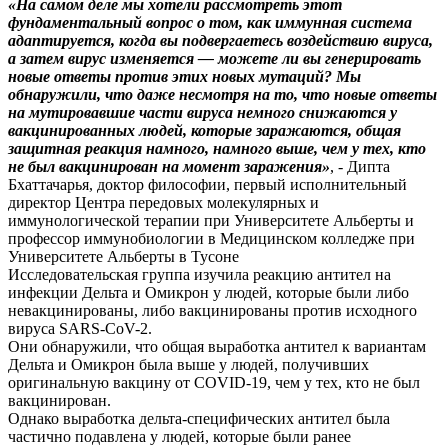
«На самом деле мы хотели рассмотреть этот
фундаментальный вопрос о том, как иммунная система
адаптируется, когда вы подвергаетесь воздействию вируса,
а затем вирус изменяется — можете ли вы генерировать
новые ответы против этих новых мутаций? Мы
обнаружили, что даже несмотря на то, что новые ответы
на мутировавшие части вируса немного снижаются у
вакцинированных людей, которые заражаются, общая
защитная реакция намного, намного выше, чем у тех, кто
не был вакцинирован на момент заражения»
, - Дипта
Бхаттачарья, доктор философии, первый исполнительный
директор Центра передовых молекулярных и
иммунологической терапии при Университете Альберты и
профессор иммунобиологии в Медицинском колледже при
Университете Альберты в Тусоне
Исследовательская группа изучила реакцию антител на
инфекции Дельта и Омикрон у людей, которые были либо
невакцинированы, либо вакцинированы против исходного
вируса SARS-CoV-2.
Они обнаружили, что общая выработка антител к вариантам
Дельта и Омикрон была выше у людей, получивших
оригинальную вакцину от COVID-19, чем у тех, кто не был
вакцинирован.
Однако выработка дельта-специфических антител была
частично подавлена ​​у людей, которые были ранее