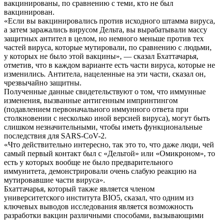
вакцинированы, по сравнению с теми, кто не был
вакцинирован.
«Если вы вакцинировались против исходного штамма вируса,
а затем заражались вирусом Дельта, вы вырабатывали массу
защитных антител в целом, но немного меньше против тех
частей вируса, которые мутировали, по сравнению с людьми,
у которых не было этой вакцины», — сказал Бхаттачарья,
отметив, что в каждом варианте есть части вируса, которые не
изменились. Антитела, нацеленные на эти части, сказал он,
чрезвычайно защитны.
Полученные данные свидетельствуют о том, что иммунные
изменения, вызванные антигенным импринтингом
(подавлением первоначального иммунного ответа при
столкновении с несколько иной версией вируса), могут быть
слишком незначительными, чтобы иметь функциональные
последствия для SARS-CoV-2.
«Что действительно интересно, так это то, что даже люди, чей
самый первый контакт был с «Дельтой» или «Омикроном», то
есть у которых вообще не было предварительного
иммунитета, демонстрировали очень слабую реакцию на
мутировавшие части вируса».
Бхаттачарья, который также является членом
университетского института BIO5, сказал, что одним из
ключевых выводов исследования является возможность
разработки вакцин различными способами, вызывающими