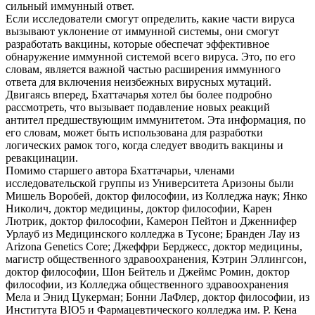
сильный иммунный ответ.
Если исследователи смогут определить, какие части вируса
вызывают уклонение от иммунной системы, они смогут
разработать вакцины, которые обеспечат эффективное
обнаружение иммунной системой всего вируса. Это, по его
словам, является важной частью расширения иммунного
ответа для включения неизбежных вирусных мутаций.
Двигаясь вперед, Бхаттачарья хотел бы более подробно
рассмотреть, что вызывает подавление новых реакций
антител предшествующим иммунитетом. Эта информация, по
его словам, может быть использована для разработки
логических рамок того, когда следует вводить вакцины и
ревакцинации.
Помимо старшего автора Бхаттачарьи, членами
исследовательской группы из Университета Аризоны были
Мишель Воробей, доктор философии, из Колледжа наук; Янко
Николич, доктор медицины, доктор философии, Карен
Лютрик, доктор философии, Камерон Пейтон и Дженнифер
Урлауб из Медицинского колледжа в Тусоне; Бранден Лау из
Arizona Genetics Core; Джеффри Берджесс, доктор медицины,
магистр общественного здравоохранения, Кэтрин Эллингсон,
доктор философии, Шон Бейтель и Джеймс Ромин, доктор
философии, из Колледжа общественного здравоохранения
Мела и Энид Цукерман; Бонни ЛаФлер, доктор философии, из
Института BIO5 и Фармацевтического колледжа им. Р. Кена