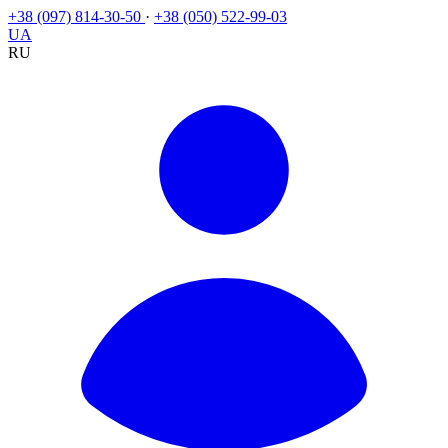
+38 (097) 814-30-50
·
+38 (050) 522-99-03
UA
RU