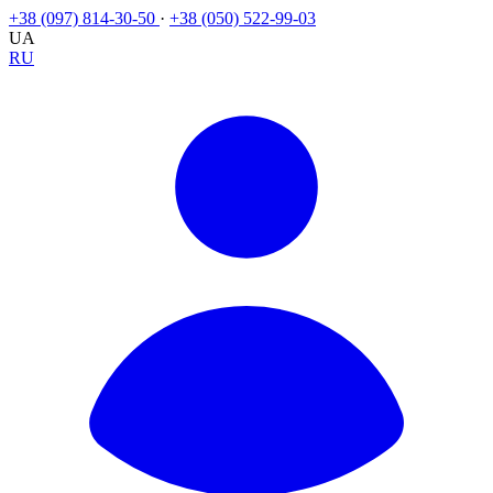
+38 (097) 814-30-50
·
+38 (050) 522-99-03
UA
RU