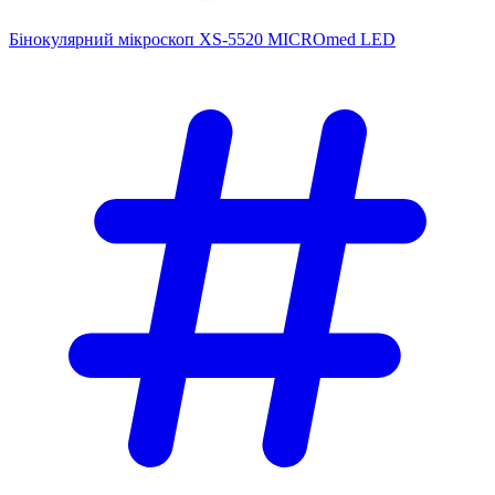
Бінокулярний мікроскоп XS-5520 MICROmed LED