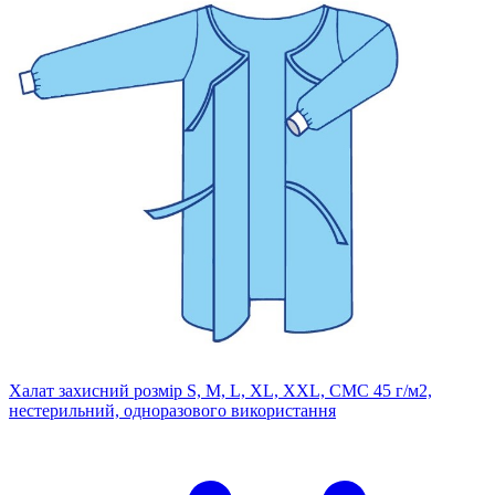
Халат захисний розмір S, M, L, XL, XXL, СМС 45 г/м2,
нестерильний, одноразового використання