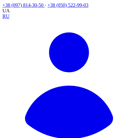
+38 (097) 814-30-50
·
+38 (050) 522-99-03
UA
RU