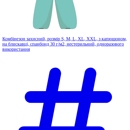
Комбінезон захисний, розмір S, M, L, XL, XXL, з капюшоном,
на блискавці, спанбонд 30 г/м2, нестерильний, одноразового
використання