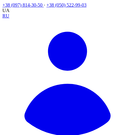
+38 (097) 814-30-50
·
+38 (050) 522-99-03
UA
RU