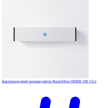
Бактерицидний рециркулятор BactoSfera ORBB 100 15x1