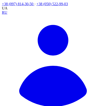
+38 (097) 814-30-50
·
+38 (050) 522-99-03
UA
RU