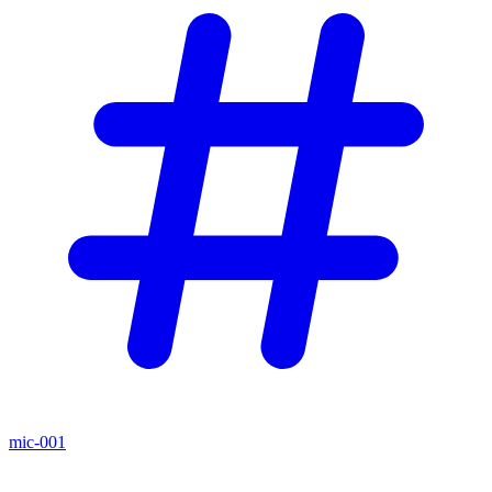
mic-001