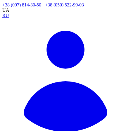
+38 (097) 814-30-50
·
+38 (050) 522-99-03
UA
RU