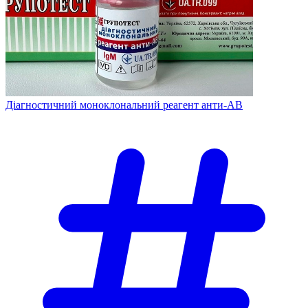
Діагностичний моноклональний реагент анти-АВ