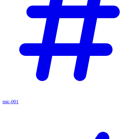
mic-001