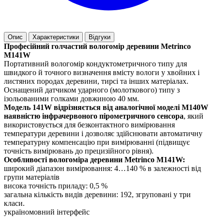
Опис
Характеристики
Відгуки
Професійний голчастий вологомір деревини Metrinco
M141W
Портативний вологомір кондуктометричного типу для
швидкого й точного визначення вмісту вологи у хвойних і
листяних породах деревини, тирсі та інших матеріалах.
Оснащений датчиком ударного (молоткового) типу з
ізольованими голками довжиною 40 мм.
Модель 141W відрізняється від аналогічної моделі M140W
наявністю інфрачервоного пірометричного сенсора
, який
використовується для безконтактного вимірювання
температури деревини і дозволяє здійснювати автоматичну
температурну компенсацію при вимірюванні (підвищує
точність вимірювань до прецизійного рівня).
Особливості вологоміра деревини Metrinco M141W:
широкий діапазон вимірювання: 4…140 % в залежності від
групи матеріалів
висока точність приладу: 0,5 %
загальна кількість видів деревини: 192, згруповані у три
класи.
україномовний інтерфейс