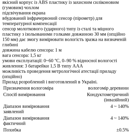
якісний корпус із ABS пластику із захисним силіконовим
(гумовим) чохлом
підсвічування екрана
вбудований інфрачервоний сенсор (пірометр) для
температурної компенсації
сенсор молоткового (ударного) типу із сталі та міцного
пластику з ізольованими голками довжиною 30 мм (опційно
150 мм) дає змогу вимірювати вологість зразка на визначеній
глибині
довжина кабелю сенсора: 1 м
вага сенсора: 1,5 кг
умови експлуатації: 0~60 °C, 0–90 % відносної вологості
живлення: 3 батарейки 1,5 В типу AAA
можливість проведення метрологічної атестації приладу
(опційно)
Прилад розроблений і виготовлений в Україні.
Призначення вологоміра
вологомір деревини
Спосіб вимірювання
Кондуктометричний
(інвазійний)
Діапазон вимірювання
4 ~ 140%
заявлений
Діапазон вимірювання
4 ~ 140%
фактичний
Похибка
±0.5%