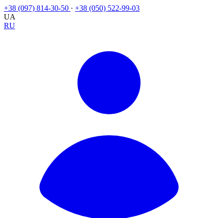
+38 (097) 814-30-50
·
+38 (050) 522-99-03
UA
RU