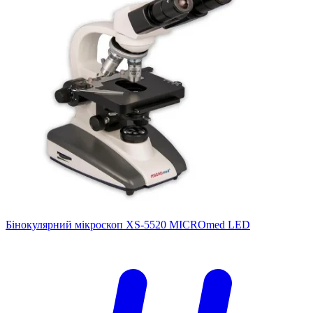
Бінокулярний мікроскоп XS-5520 MICROmed LED