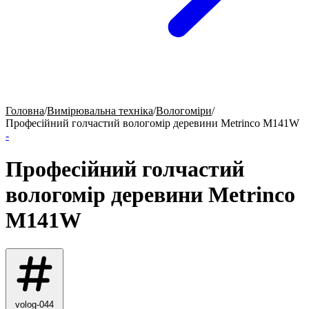
Головна
/
Вимірювальна техніка
/
Вологоміри
/
Професійний голчастий вологомір деревини Metrinco M141W
-
Професійний голчастий
вологомір деревини Metrinco
M141W
volog-044