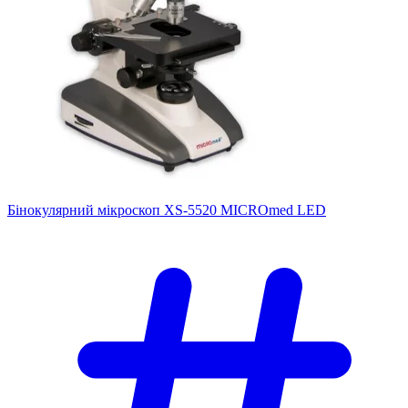
Бінокулярний мікроскоп XS-5520 MICROmed LED