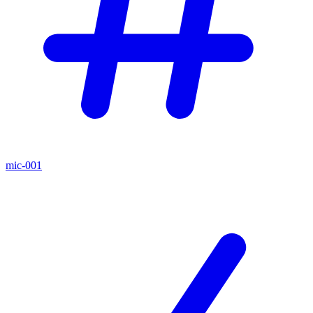
mic-001