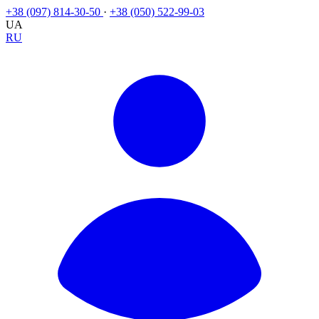
+38 (097) 814-30-50
·
+38 (050) 522-99-03
UA
RU