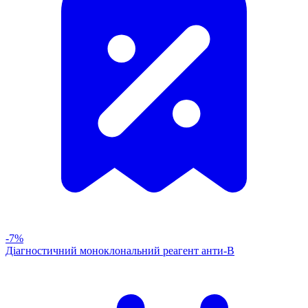
-7%
Діагностичний моноклональний реагент анти-В