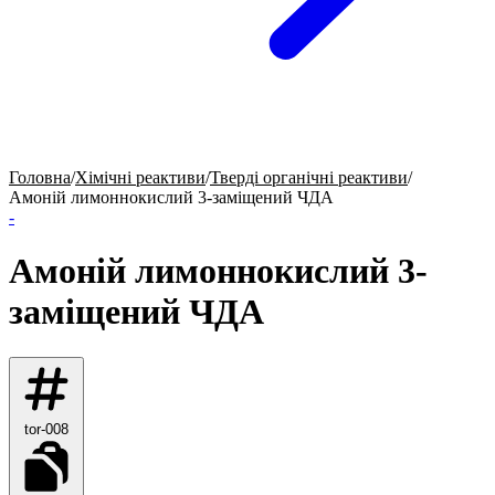
Головна
/
Хімічні реактиви
/
Тверді органічні реактиви
/
Амоній лимоннокислий 3-заміщений ЧДА
-
Амоній лимоннокислий 3-
заміщений ЧДА
tor-008