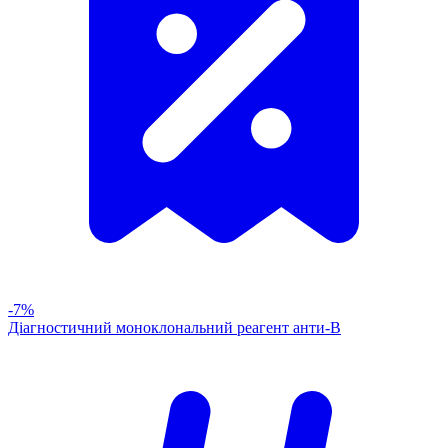
-7%
Діагностичний моноклональний реагент анти-В