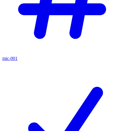
mic-001