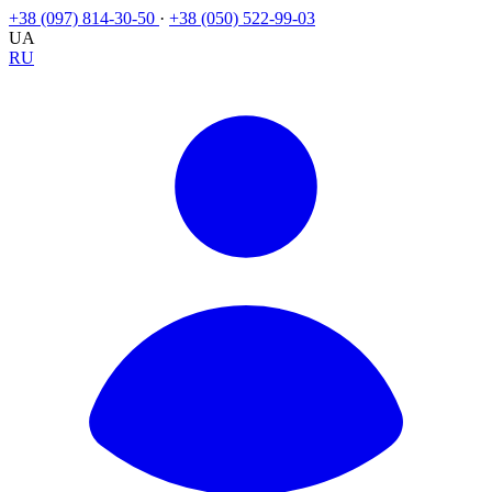
+38 (097) 814-30-50
·
+38 (050) 522-99-03
UA
RU