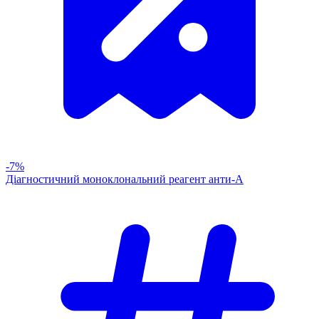
-7%
Діагностичний моноклональний реагент анти-А