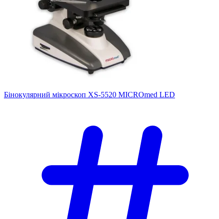
Бінокулярний мікроскоп XS-5520 MICROmed LED