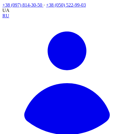
+38 (097) 814-30-50
·
+38 (050) 522-99-03
UA
RU