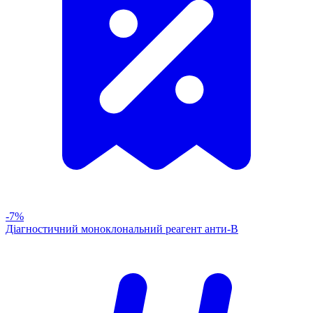
-7%
Діагностичний моноклональний реагент анти-В