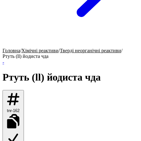
Головна
/
Хімічні реактиви
/
Тверді неорганічні реактиви
/
Ртуть (ll) йодиста чда
-
Ртуть (ll) йодиста чда
tnr-162