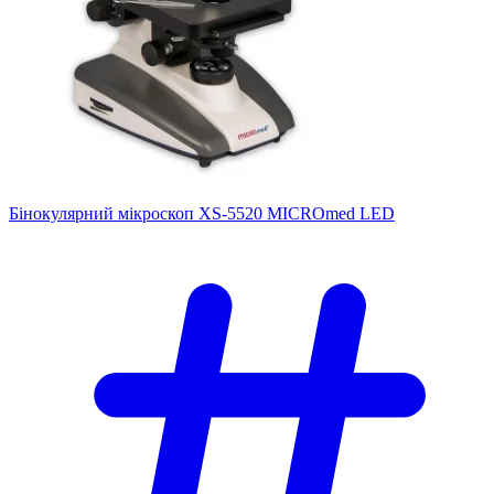
Бінокулярний мікроскоп XS-5520 MICROmed LED