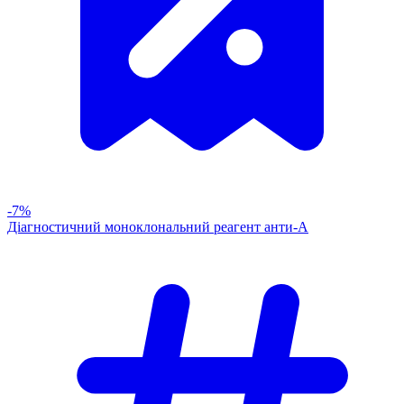
-7%
Діагностичний моноклональний реагент анти-А