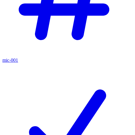
mic-001