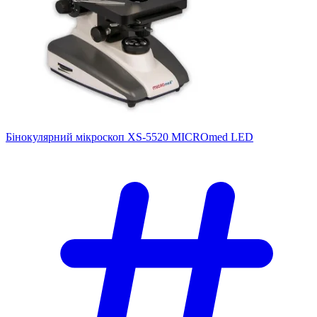
Бінокулярний мікроскоп XS-5520 MICROmed LED