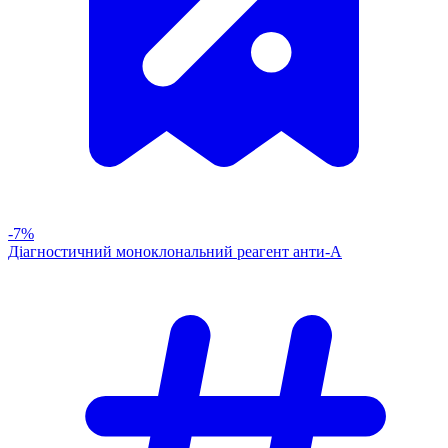
-7%
Діагностичний моноклональний реагент анти-А