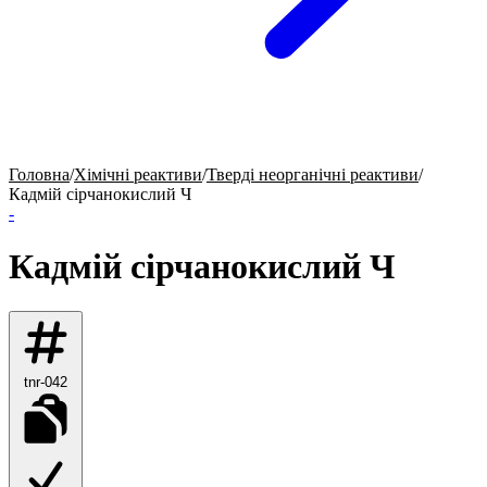
Головна
/
Хімічні реактиви
/
Тверді неорганічні реактиви
/
Кадмій сірчанокислий Ч
-
Кадмій сірчанокислий Ч
tnr-042