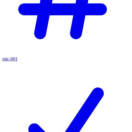
mic-001