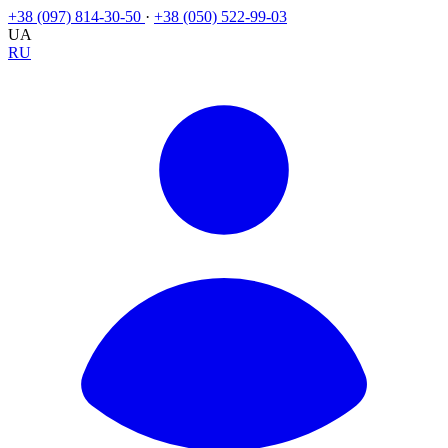
+38 (097) 814-30-50
·
+38 (050) 522-99-03
UA
RU