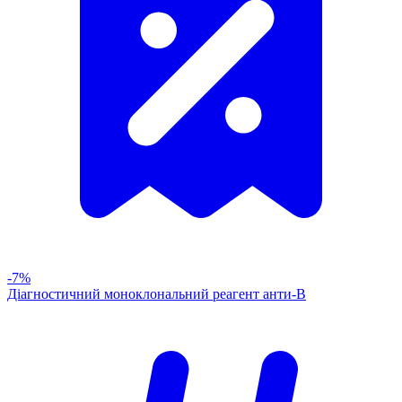
-7%
Діагностичний моноклональний реагент анти-В