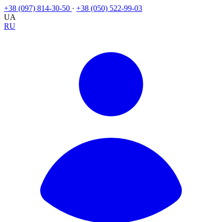
+38 (097) 814-30-50
·
+38 (050) 522-99-03
UA
RU