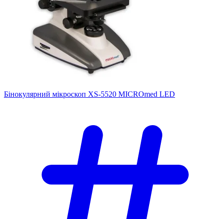
Бінокулярний мікроскоп XS-5520 MICROmed LED