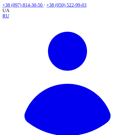
+38 (097) 814-30-50
·
+38 (050) 522-99-03
UA
RU