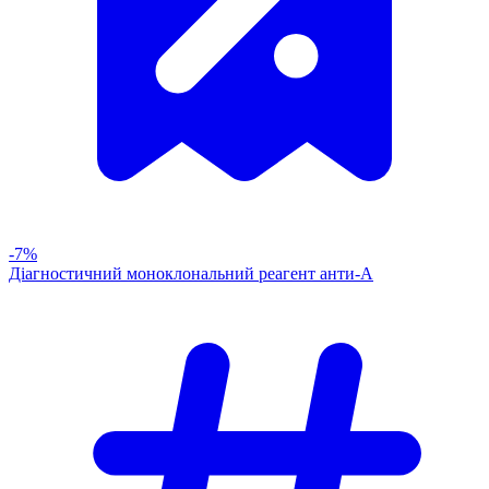
-7%
Діагностичний моноклональний реагент анти-А