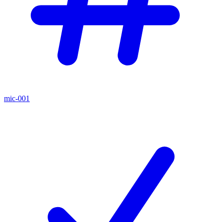
mic-001