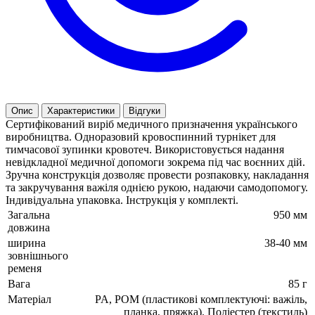
Опис
Характеристики
Відгуки
Сертифікований виріб медичного призначення українського
виробництва. Одноразовий кровоспинний турнікет для
тимчасової зупинки кровотеч. Використовується надання
невідкладної медичної допомоги зокрема під час воєнних дій.
Зручна конструкція дозволяє провести розпаковку, накладання
та закручування важіля однією рукою, надаючи самодопомогу.
Індивідуальна упаковка. Інструкція у комплекті.
Загальна
950 мм
довжина
ширина
38-40 мм
зовнішнього
ременя
Вага
85 г
Матеріал
PA, POM (пластикові комплектуючі: важіль,
планка, пряжка). Поліестер (текстиль)