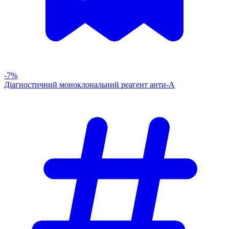
-7%
Діагностичний моноклональний реагент анти-А