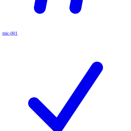
mic-001