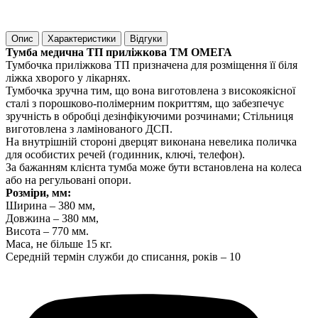
Опис
Характеристики
Відгуки
Тумба медична ТП приліжкова ТМ ОМЕГА
Тумбочка приліжкова ТП призначена для розміщення її біля
ліжка хворого у лікарнях.
Тумбочка зручна тим, що вона виготовлена ​​з високоякісної
сталі з порошково-полімерним покриттям, що забезпечує
зручність в обробці дезінфікуючими розчинами; Стільниця
виготовлена ​​з ламінованого ДСП.
На внутрішній стороні дверцят виконана невелика поличка
для особистих речей (годинник, ключі, телефон).
За бажанням клієнта тумба може бути встановлена ​​на колеса
або на регульовані опори.
Розміри, мм:
Ширина – 380 мм,
Довжина – 380 мм,
Висота – 770 мм.
Маса, не більше 15 кг.
Середній термін служби до списання, років – 10