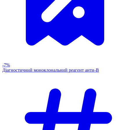
-7%
Діагностичний моноклональний реагент анти-В