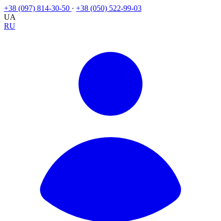
+38 (097) 814-30-50
·
+38 (050) 522-99-03
UA
RU