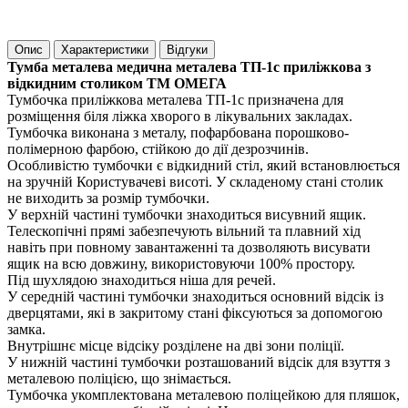
Опис
Характеристики
Відгуки
Тумба металева медична металева ТП-1с приліжкова з
відкидним столиком ТМ ОМЕГА
Тумбочка приліжкова металева ТП-1с призначена для
розміщення біля ліжка хворого в лікувальних закладах.
Тумбочка виконана з металу, пофарбована порошково-
полімерною фарбою, стійкою до дії дезрозчинів.
Особливістю тумбочки є відкидний стіл, який встановлюється
на зручній Користувачеві висоті. У складеному стані столик
не виходить за розмір тумбочки.
У верхній частині тумбочки знаходиться висувний ящик.
Телескопічні прямі забезпечують вільний та плавний хід
навіть при повному завантаженні та дозволяють висувати
ящик на всю довжину, використовуючи 100% простору.
Під шухлядою знаходиться ніша для речей.
У середній частині тумбочки знаходиться основний відсік із
дверцятами, які в закритому стані фіксуються за допомогою
замка.
Внутрішнє місце відсіку розділене на дві зони поліції.
У нижній частині тумбочки розташований відсік для взуття з
металевою поліцією, що знімається.
Тумбочка укомплектована металевою поліцейкою для пляшок,