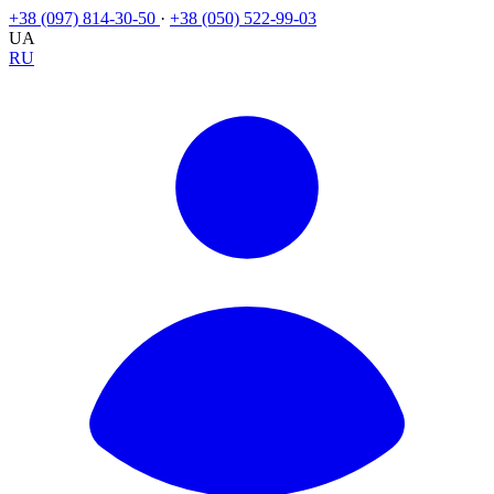
+38 (097) 814-30-50
·
+38 (050) 522-99-03
UA
RU