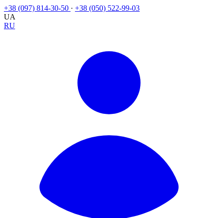
+38 (097) 814-30-50
·
+38 (050) 522-99-03
UA
RU