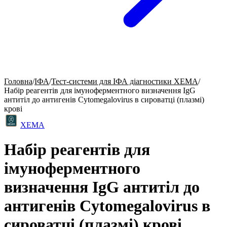
Головна
/
ІФА
/
Тест-системи для ІФА діагностики ХЕМА
/
Набір реагентів для імуноферментного визначення IgG
антитіл до антигенів Cytomegalovirus в сироватці (плазмі)
крові
ХЕМА
Набір реагентів для
імуноферментного
визначення IgG антитіл до
антигенів Cytomegalovirus в
сироватці (плазмі) крові