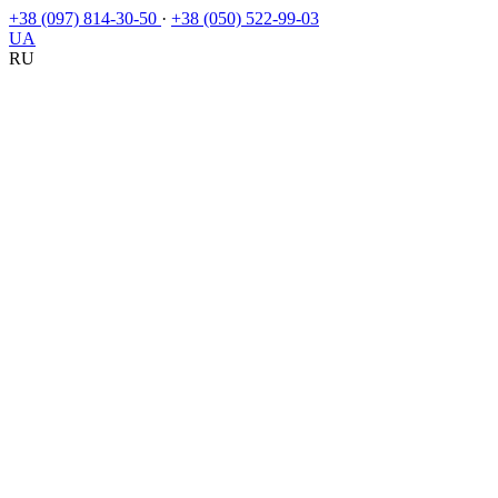
+38 (097) 814-30-50
·
+38 (050) 522-99-03
UA
RU