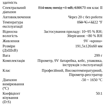
здатність
Спектральний
8
14 мкм, вихід <1 мВ, 630
670 нм клас ІІ
діапазон
Автовиключення
Через 20 с без роботи
Температура
0
50 °C / 32
22 °F
експлуатації
Відносна
Застосування приладу: 10~95 % RH;
вологість
Зберігання: <80 % RH
Живлення
9V «крона»
Розміри
191,5х126х60 мм
(ДхШхВ)
Вага
299 г
Комплектація
Пірометр, 9V батарейка, кейс, упаковка,
інструкція з експлуатації
Клас
Професійний, Високотемпературний,
Пірометр-реєстратор
Діапазон
-50 ~ 1650 °C
вимірювання
(ºC)
Коефіцієнт
50:1
візування
(D:S)