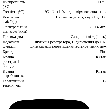
Дискретність
0.1 ºC
(ºC)
Точність (ºC)
±1 ºC або ±1 % від виміряного значення
Коефіцієнт
Налаштовується, від 0.1 до 1.0
емісії (ε)
Спектральний
8 ~ 14 мкм
діапазон (мкм)
Цілевказувач
Лазерний діод (1 шт.)
Додаткові
Функція реєстратора, Підключення до ПК,
функції
Сигналізація перевищення встановлених меж
Бренд
Flus
Країна
Китай
реєстрації
бренду
Країна
Китай
виробництва
Гарантійний
12
термін, міс.