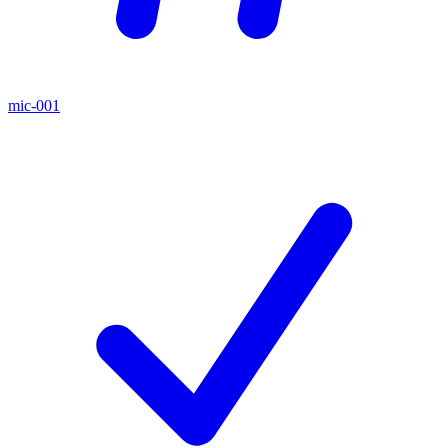
mic-001