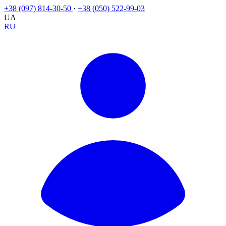
+38 (097) 814-30-50
·
+38 (050) 522-99-03
UA
RU