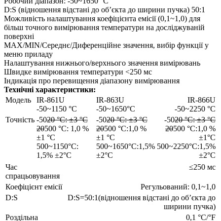
Робочий діапазон: -50~1650 °C
D:S (відношення відстані до об’єкта до ширини пучка) 50:1
Можливість налаштування коефіцієнта емісії (0,1~1,0) для
більш точного вимірювання температури на досліджуваній
поверхні
MAX/MIN/Середнє/Диференційне значення, вибір функції у
меню приладу
Налаштування нижнього/верхнього значення вимірювань
Швидке вимірювання температури <250 мс
Індикація про перевищення діапазону вимірювання
Технічні характеристики:
Модель
IR-861U
IR-863U
IR-866U
-50~1150 °C
-50~1650°C
-50~2250 °C
Точність
-50
20 °C: ±3 °C
-50
20 °C: ±3 °C
-50
20 °C: ±3 °C
20
500 °C: 1,0 %
20
500 °C:1,0 %
20
500 °C:1,0 %
±1 °C
±1 °C
±1°C
500~1150°C:
500~1650°C:1,5%
500~2250°C:1,5%
1,5% ±2°C
±2°C
±2°C
Час
≤250 мс
спрацьовування
Коефіцієнт емісії
Регульований: 0,1~1,0
D:S
D:S=50:1(відношення відстані до об’єкта до
ширини пучка)
Роздільна
0,1 °C/°F