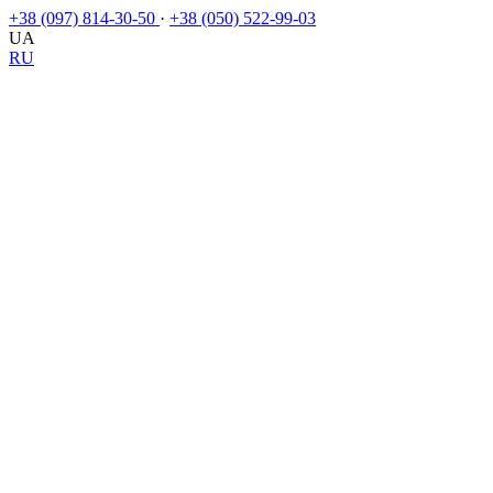
+38 (097) 814-30-50
·
+38 (050) 522-99-03
UA
RU