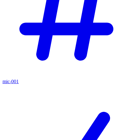
mic-001