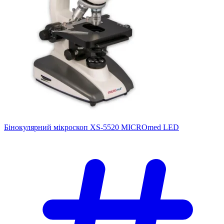
Бінокулярний мікроскоп XS-5520 MICROmed LED