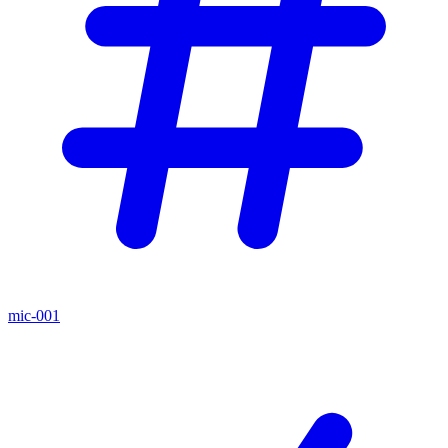
mic-001