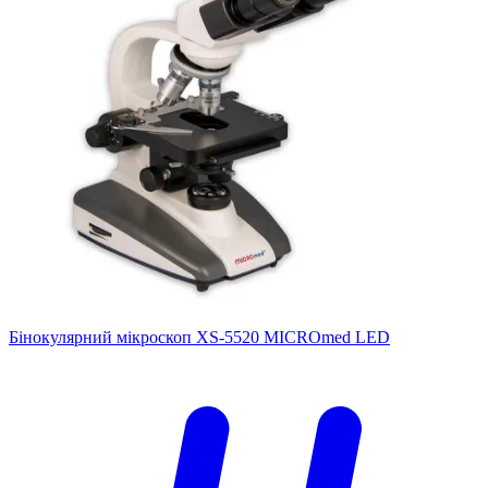
Бінокулярний мікроскоп XS-5520 MICROmed LED