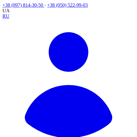
+38 (097) 814-30-50
·
+38 (050) 522-99-03
UA
RU