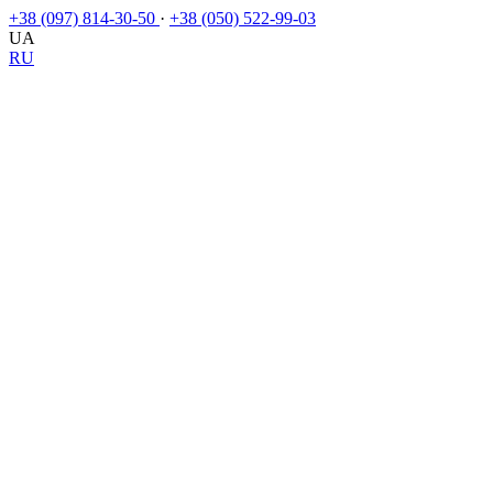
+38 (097) 814-30-50
·
+38 (050) 522-99-03
UA
RU