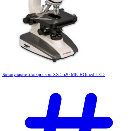
Бінокулярний мікроскоп XS-5520 MICROmed LED