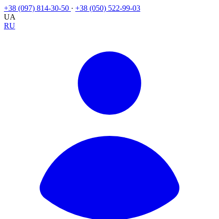
+38 (097) 814-30-50
·
+38 (050) 522-99-03
UA
RU