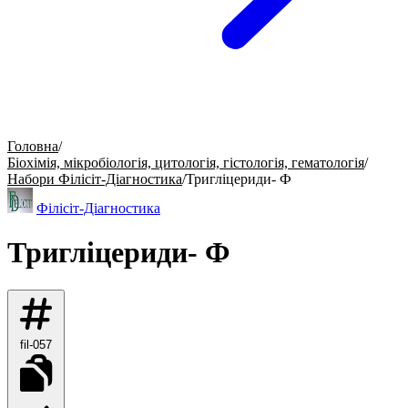
Головна
/
Біохімія, мікробіологія, цитологія, гістологія, гематологія
/
Набори Філісіт-Діагностика
/
Тригліцериди- Ф
Філісіт-Діагностика
Тригліцериди- Ф
fil-057