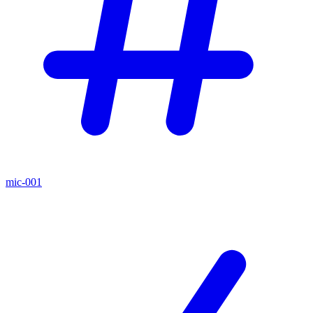
mic-001