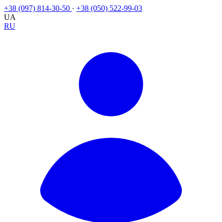
+38 (097) 814-30-50
·
+38 (050) 522-99-03
UA
RU