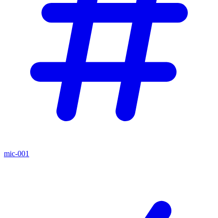
mic-001