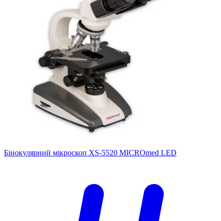
Бінокулярний мікроскоп XS-5520 MICROmed LED