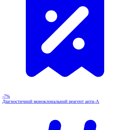
-7%
Діагностичний моноклональний реагент анти-А