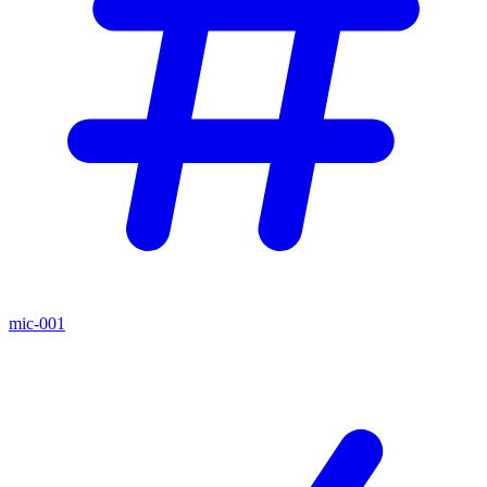
mic-001