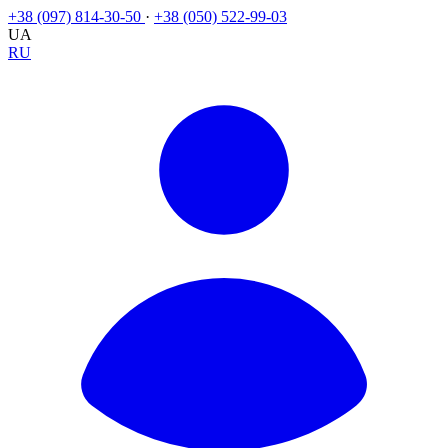
+38 (097) 814-30-50
·
+38 (050) 522-99-03
UA
RU