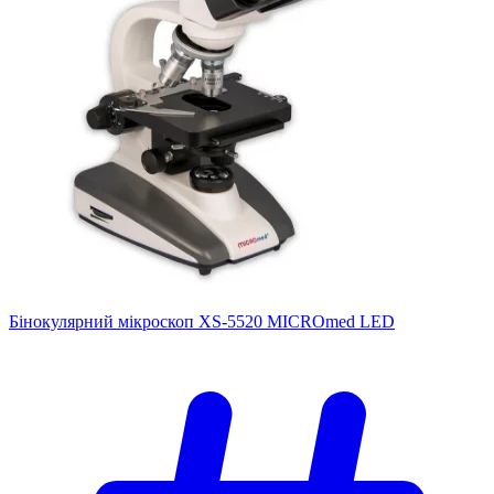
Бінокулярний мікроскоп XS-5520 MICROmed LED