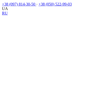
+38 (097) 814-30-50
·
+38 (050) 522-99-03
UA
RU