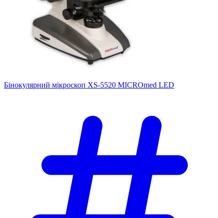
Бінокулярний мікроскоп XS-5520 MICROmed LED