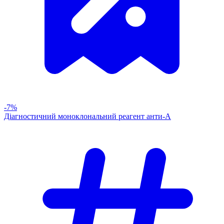
-7%
Діагностичний моноклональний реагент анти-А