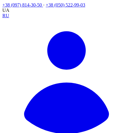
+38 (097) 814-30-50
·
+38 (050) 522-99-03
UA
RU