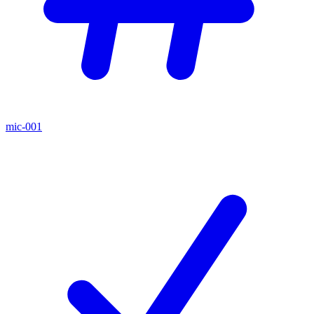
mic-001