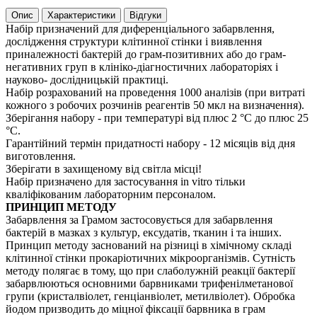
Опис
Характеристики
Відгуки
Набір призначений для диференціального забарвлення,
дослідження структури клітинної стінки і виявлення
приналежності бактерій до грам-позитивних або до грам-
негативних груп в клініко-діагностичних лабораторіях і
науково- дослідницькій практиці.
Набір розрахований на проведення 1000 аналізів (при витраті
кожного з робочих розчинів реагентів 50 мкл на визначення).
Зберігання набору - при температурі від плюс 2 °С до плюс 25
°С.
Гарантійний термін придатності набору - 12 місяців від дня
виготовлення.
Зберігати в захищеному від світла місці!
Набір призначено для застосування in vitro тільки
кваліфікованим лабораторним персоналом.
ПРИНЦИП МЕТОДУ
Забарвлення за Грамом застосовується для забарвлення
бактерій в мазках з культур, ексудатів, тканин і та інших.
Принцип методу заснований на різниці в хімічному складі
клітинної стінки прокаріотичних мікроорганізмів. Сутність
методу полягає в тому, що при слаболужній реакції бактерії
забарвлюються основними барвниками трифенілметанової
групи (кристалвіолет, генціанвіолет, метилвіолет). Обробка
йодом призводить до міцної фіксації барвника в грам