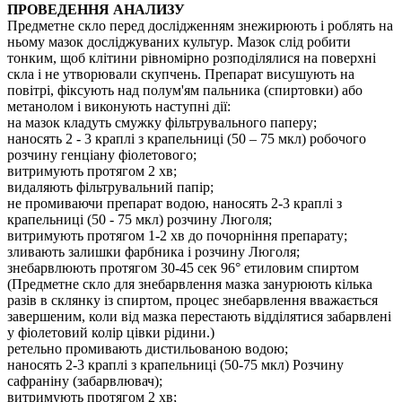
ПРОВЕДЕННЯ АНАЛИЗУ
Предметне скло перед дослідженням знежирюють і роблять на
ньому мазок досліджуваних культур. Мазок слід робити
тонким, щоб клітини рівномірно розподілялися на поверхні
скла і не утворювали скупчень. Препарат висушують на
повітрі, фіксують над полум'ям пальника (спиртовки) або
метанолом і виконують наступні дії:
на мазок кладуть смужку фільтрувального паперу;
наносять 2 - 3 краплі з крапельниці (50 – 75 мкл) робочого
розчину генціану фіолетового;
витримують протягом 2 хв;
видаляють фільтрувальний папір;
не промиваючи препарат водою, наносять 2-3 краплі з
крапельниці (50 - 75 мкл) розчину Люголя;
витримують протягом 1-2 хв до почорніння препарату;
зливають залишки фарбника і розчину Люголя;
знебарвлюють протягом 30-45 сек 96° етиловим спиртом
(Предметне скло для знебарвлення мазка занурюють кілька
разів в склянку із спиртом, процес знебарвлення вважається
завершеним, коли від мазка перестають відділятися забарвлені
у фіолетовий колір цівки рідини.)
ретельно промивають дистильованою водою;
наносять 2-3 краплі з крапельниці (50-75 мкл) Розчину
сафраніну (забарвлювач);
витримують протягом 2 хв;