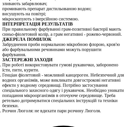
зливають забарвлювач;
промивають препарат дистильованою водою;
висушують на повітрі;
мікроскопують з імерсійною системою.
ІНТЕРПРЕТАЦІЯ РЕЗУЛЬТАТІВ
При правильному фарбуванні грам-позитивні бактерії мають
синьо-фіолетовий колір, а грам негативні - рожево-червоний.
ДЖЕРЕЛА ПОМИЛОК
Забруднення проби нормальною мікробною флорою, кров'ю
або фарбувальними речовинами можуть порушити
фарбування.
ЗАСТЕРЕЖНІ ЗАХОДИ
При роботі використовувати гумові рукавички, заборонено
їсти, пити, курити.
Генціан фіолетовий - можливий канцероген. Небезпечний для
водних організмів, може викликати довгострокові негативні
ефекти у водному середовищі. Потрібно застосування
спеціального захисного одягу і рукавичок. Необхідно уникати
попадання мікроорганізмів в оточуюче середовище. Треба
ретельно дотримуватися спеціальних інструкцій та техніки
безпеки.
Розчин Люголя: не вдихати пари розчину Люголя.