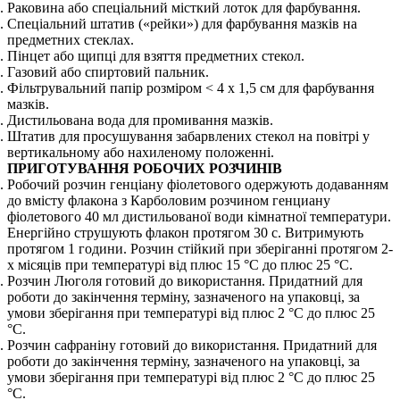
Раковина або спеціальний місткий лоток для фарбування.
Спеціальний штатив («рейки») для фарбування мазків на
предметних стеклах.
Пінцет або щипці для взяття предметних стекол.
Газовий або спиртовий пальник.
Фільтрувальний папір розміром < 4 х 1,5 см для фарбування
мазків.
Дистильована вода для промивання мазків.
Штатив для просушування забарвлених стекол на повітрі у
вертикальному або нахиленому положенні.
ПРИГОТУВАННЯ РОБОЧИХ РОЗЧИНІВ
Робочий розчин генціану фіолетового одержують додаванням
до вмісту флакона з Карболовим розчином генциану
фіолетового 40 мл дистильованої води кімнатної температури.
Енергійно струшують флакон протягом 30 с. Витримують
протягом 1 години. Розчин стійкий при зберіганні протягом 2-
х місяців при температурі від плюс 15 °С до плюс 25 °С.
Розчин Люголя готовий до використання. Придатний для
роботи до закінчення терміну, зазначеного на упаковці, за
умови зберігання при температурі від плюс 2 °С до плюс 25
°С.
Розчин сафраніну готовий до використання. Придатний для
роботи до закінчення терміну, зазначеного на упаковці, за
умови зберігання при температурі від плюс 2 °С до плюс 25
°С.