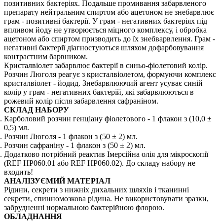
позитивних бактеріях. Подальше промивання забарвленого
препарату нейтральним спиртом або ацетоном не знебарвлює
грам - позитивні бактерії. У грам - негативних бактеріях під
впливом йоду не утворюється міцного комплексу, і обробка
ацетоном або спиртом призводить до їх знебварвлення. Грам -
негативні бактерії діагностуються шляхом дофарбовування
контрастним барвником.
Кристалвіолет забарвлює бактерії в синьо-фіолетовий колір.
Розчин Люголя реагує з кристалвіолетом, формуючи комплекс
кристалвіолет - йодид. Знебарвлюючий агент усуває синій
колір у грам - негативних бактерій, які забарвлюються в
рожевий колір після забарвлення сафраніном.
СКЛАД НАБОРУ
Карболовий розчин генціану фіолетового - 1 флакон з (10,0 ±
0,5) мл.
Розчин Люголя - 1 флакон з (50 ± 2) мл.
Розчин сафраніну - 1 флакон з (50 ± 2) мл.
Додатково потрібний реактив Імерсійна олія для мікроскопії
(REF НР060.01 або REF НР060.02). До складу набору не
входить!
АНАЛІЗУЄМИЙ МАТЕРІАЛ
Рідини, секрети з нижніх дихальних шляхів і тканинні
секрети, спинномозкова рідина. Не використовувати зразки,
забрудненні нормальною бактерійною флорою.
ОБЛАДНАННЯ