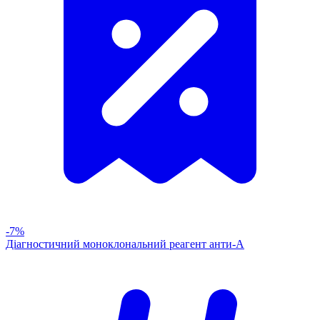
-7%
Діагностичний моноклональний реагент анти-А