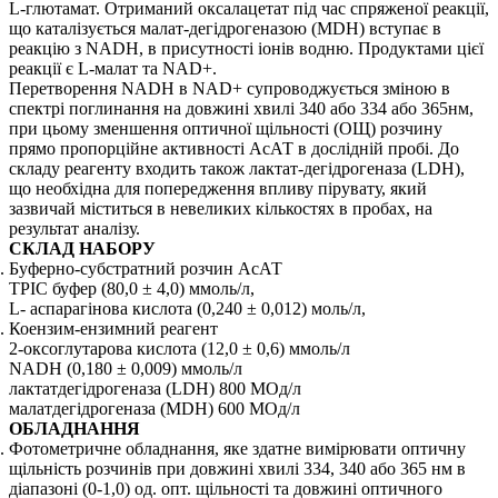
L-глютамат. Отриманий оксалацетат під час спряженої реакції,
що каталізується малат-дегідрогеназою (MDН) вступає в
реакцію з NADH, в присутності іонів водню. Продуктами цієї
реакції є L-малат та NAD+.
Перетворення NADH в NAD+ супроводжується зміною в
спектрі поглинання на довжині хвилі 340 або 334 або 365нм,
при цьому зменшення оптичної щільності (ОЩ) розчину
прямо пропорційне активності АсАТ в дослідній пробі. До
складу реагенту входить також лактат-дегідрогеназа (LDH),
що необхідна для попередження впливу пірувату, який
зазвичай міститься в невеликих кількостях в пробах, на
результат аналізу.
СКЛАД НАБОРУ
Буферно-субстратний розчин АсАТ
ТРІС буфер (80,0 ± 4,0) ммоль/л,
L- аспарагінова кислота (0,240 ± 0,012) моль/л,
Коензим-ензимний реагент
2-оксоглутарова кислота (12,0 ± 0,6) ммоль/л
NADH (0,180 ± 0,009) ммоль/л
лактатдегідрогеназа (LDH) 800 МОд/л
малатдегідрогеназа (MDН) 600 МОд/л
ОБЛАДНАННЯ
Фотометричне обладнання, яке здатне вимірювати оптичну
щільність розчинів при довжині хвилі 334, 340 або 365 нм в
діапазоні (0-1,0) од. опт. щільності та довжині оптичного