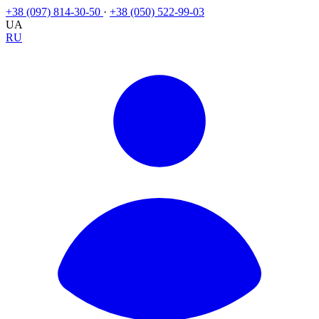
+38 (097) 814-30-50
·
+38 (050) 522-99-03
UA
RU