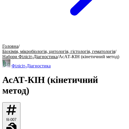
Головна
/
Біохімія, мікробіологія, цитологія, гістологія, гематологія
/
Набори Філісіт-Діагностика
/
АсАТ-КІН (кінетичний метод)
Філісіт-Діагностика
АсАТ-КІН (кінетичний
метод)
fil-007