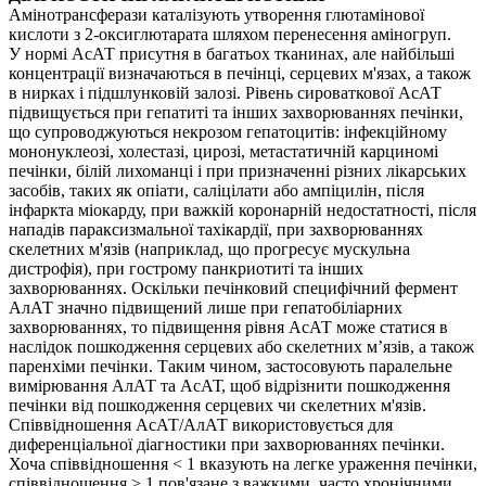
Амінотрансферази каталізують утворення глютамінової
кислоти з 2-оксиглютарата шляхом перенесення аміногруп.
У нормі АсАТ присутня в багатьох тканинах, але найбільші
концентрації визначаються в печінці, серцевих м'язах, а також
в нирках і підшлунковій залозі. Рівень сироваткової АсАТ
підвищується при гепатиті та інших захворюваннях печінки,
що супроводжуються некрозом гепатоцитів: інфекційному
мононуклеозі, холестазі, цирозі, метастатичній карциномі
печінки, білій лихоманці і при призначенні різних лікарських
засобів, таких як опіати, саліцілати або ампіцилін, після
інфаркта міокарду, при важкій коронарній недостатності, після
нападів параксизмальної тахікардії, при захворюваннях
скелетних м'язів (наприклад, що прогресує мускульна
дистрофія), при гострому панкриотиті та інших
захворюваннях. Оскільки печінковий специфічний фермент
АлАТ значно підвищений лише при гепатобіліарних
захворюваннях, то підвищення рівня АсАТ може статися в
наслідок пошкодження серцевих або скелетних м’язів, а також
паренхіми печінки. Таким чином, застосовують паралельне
вимірювання АлАТ та АсАТ, щоб відрізнити пошкодження
печінки від пошкодження серцевих чи скелетних м'язів.
Співвідношення АсАТ/АлАТ використовується для
диференціальної діагностики при захворюваннях печінки.
Хоча співвідношення < 1 вказують на легке ураження печінки,
співвідношення > 1 пов'язане з важкими, часто хронічними