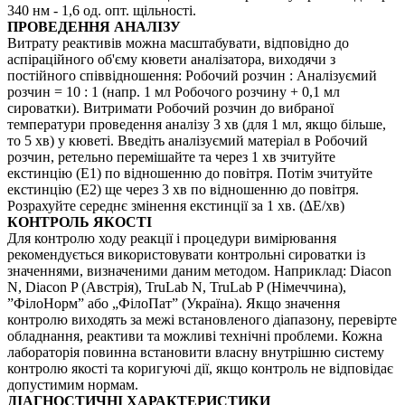
340 нм - 1,6 од. опт. щільності.
ПРОВЕДЕННЯ АНАЛІЗУ
Витрату реактивів можна масштабувати, відповідно до
аспіраційного об'єму кювети аналізатора, виходячи з
постійного співвідношення: Робочий розчин : Аналізуємий
розчин = 10 : 1 (напр. 1 мл Робочого розчину + 0,1 мл
сироватки). Витримати Робочий розчин до вибраної
температури проведення аналізу 3 хв (для 1 мл, якщо більше,
то 5 хв) у кюветі. Введіть аналізуємий матеріал в Робочий
розчин, ретельно перемішайте та через 1 хв зчитуйте
екстинцію (Е1) по відношенню до повітря. Потім зчитуйте
екстинцію (Е2) ще через 3 хв по відношенню до повітря.
Розрахуйте середнє змінення екстинції за 1 хв. (∆Е/хв)
КОНТРОЛЬ ЯКОСТІ
Для контролю ходу реакції і процедури вимірювання
рекомендується використовувати контрольні сироватки із
значеннями, визначеними даним методом. Наприклад: Diacon
N, Diacon P (Австрія), TruLab N, TruLab P (Німеччина),
”ФілоНорм” або „ФілоПат” (Україна). Якщо значення
контролю виходять за межі встановленого діапазону, перевірте
обладнання, реактиви та можливі технічні проблеми. Кожна
лабораторія повинна встановити власну внутрішню систему
контролю якості та коригуючі дії, якщо контроль не відповідає
допустимим нормам.
ДІАГНОСТИЧНІ ХАРАКТЕРИСТИКИ