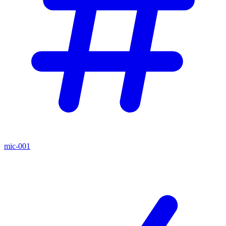
mic-001