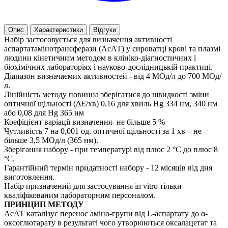
Опис
Характеристики
Відгуки
Набір застосовується для визначення активності
аспартатамінотрансферази (АсАТ) у сироватці крові та плазмі
людини кінетичним методом в клініко-діагностичних і
біохімічних лабораторіях і науково-дослідницькій практиці.
Діапазон визначаємих активностей - від 4 МОд/л до 700 МОд/
л.
Лінійність методу повинна зберігатися до швидкості зміни
оптичної щільності (ΔЕ/хв) 0,16 для хвиль Hg 334 нм, 340 нм
або 0,08 для Hg 365 нм
Коефіцієнт варіації визначення- не більше 5 %
Чутливість 7 на 0,001 од. оптичної щільності за 1 хв – не
більше 3,5 МОд/л (365 нм).
Зберігання набору - при температурі від плюс 2 °С до плюс 8
°С.
Гарантійний термін придатності набору - 12 місяців від дня
виготовлення.
Набір призначений для застосування in vitro тільки
кваліфікованим лабораторним персоналом.
ПРИНЦИП МЕТОДУ
АсАТ каталізує перенос аміно-групи від L-аспартату до α-
оксоглютарату в результаті чого утворюються оксалацетат та