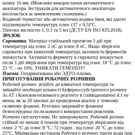
шляху 10 мм. (Можливo використання автоматичного
аналізатора. Інструкція для автоматичного аналізатора
висилається за замовленням споживача.)
Водяний термостат або автоматична водяна баня, які здатні
підтримувати температуру плюс (37 ± 0,5)°С.
Піпетки місткістю 1, 0.1 та 5 мл (ДСТУ EN ISO 835:2018).
ЗРАЗОК
Сироватка
. Матеріал стабільний протягом 3 діб при
температурі від плюс 2 оС до плюс 8 оС. Якщо зберігати
сироватку при кімнатній температурі, активність ферментів
знижується. Активність ферменту в сироватці знижується
після 3 діб зберігання при температурі від плюс 18 °С до плюс
25 °С - на 10%. УНИКАТИ ГЕМОЛІЗУ!
Плазма
. Гепаринізована або ЭДТО-плазма.
ПРИГОТУВАННЯ РОБОЧИХ РОЗЧИНІВ
Робочий розчин: зігрійте до кімнатної температури та
змішайте необхідні кількості Буферно-субстратного розчину
АсАТ i Коензим-ензимного реагенту в співвідношенні 4:1 не
менш, як за 20 хвилин до проведення аналізу у темному
скляному флаконі. Ретельно закривайте флакони
безпосередньо після кожного використання реактивів.
Розчини світлочутливі. Не заморожувати. Робочий розчин
стійкий не менше 4 тижнів при температурі зберігання від
плюс 2 °С до плюс 8 °С, 72 годин - від плюс 20 °С до плюс
25°С. Мінімальна екстинція Робочого розчину проти води при