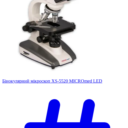
Бінокулярний мікроскоп XS-5520 MICROmed LED