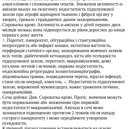
алкоголізмом і споживанням опіатів. Зниження активності α-
амілази вказує на екзогенну недостатність підшлункової
залози при атрофії ацинарної тканини і фіброзі органу у
хворих, тривало страждаючих даним захворюванням.
Сироватка крові: Активність α-амілази у дітей перших двох
місяців низька; вона підвищується до рівня дорослих до кінця
першого року життя.
↑. Паротит, панкреатит, обтураційна і стангуляційна
непрохідність або інфаркт кишки, ектопічна вагітність,
перфорація статевого органу, захворювання жовчних шляхів
всіх типів, діабетичний кетоацидоз, кіста або псевдокіста
підшлункової залози, перитоніт, макроамілаземія, деякі
пухлини легенів і яєчників, ниркова недостатність,
ендоскопійна ретроградна холангіопанкріографія,
абдомінальна травма, пошкодження черепа, вірусні інфекції,
стани після операції, алкоголь. ↓. Недостатність підшлункової
залози, виражений муковісцидоз, важке ураження печінки,
панкреаекоїмія.
Сеча добова: Див. Сироватка крові. Проте, значення можуть
бути нормальними або зниженими при нирковій
недостатності макроамілаземії. Амілаза в сечі може
залишатися підвищеною протягом 2 тижнів після нападу
гострого панкреатиту і може передбачити утворення
псевдокісти.
Клінічний діагноз повинен встановлюватися на основі