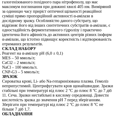
галогенізованого похідного пара нітрофенолу, що має
максимум поглинання при довжині хвилі 405 нм. Виміряний
за одиницю часу приріст оптичної щільності реакційної
суміші прямо пропорційний активності α-амілази в
дослідному зразку. Особливістю даного субстрату, що
відрізняє його від інших синтетичних субстратів α-амілази, є
одностадійність ферментативного гідролізу і практично
ідентична його афінність до активних центрів різних ізоформ
α-амілази, що істотно підвищує коректність і відтворюваність
отриманих результатів.
СКЛАД НАБОРУ
Реагент на α-амілазу рН (6,0 ± 0,1)
MES – 50 ммоль/л;
CaCl2 – 2 ммоль/л;
NaCl – 100 ммоль/л.
CNP-G3 – 5 ммоль/л;
ЗРАЗОК
Сироватка крові, Li- або Na-гепаринізована плазма. Гемоліз
неприпустимий. Центрифугувати кров щонайшвидше. Зразки
стабільні при температурі від плюс 2 °С до плюс 8 °С до 7 діб
11. Сеча. Зразки нестабільні в кислому середовищі. Довести
кислотність зразка до значення рН 7 перед зберіганням.
Зберігати при температурі від плюс 2 °С до плюс 8 °С не
більше 7 діб 1,7.
ОБЛАДНАННЯ