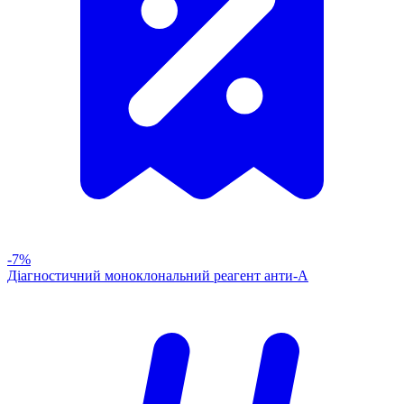
-7%
Діагностичний моноклональний реагент анти-А