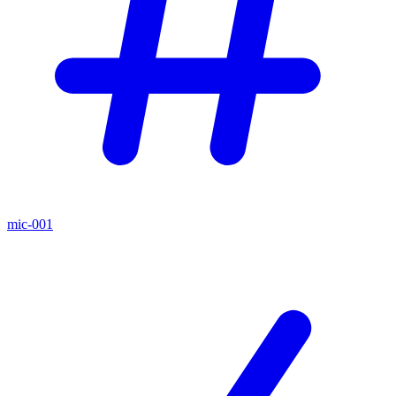
mic-001