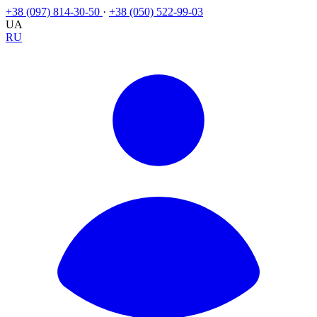
+38 (097) 814-30-50
·
+38 (050) 522-99-03
UA
RU