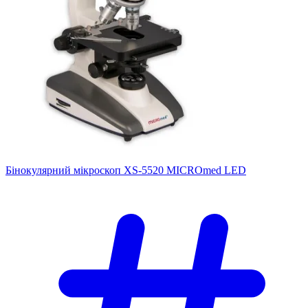
Бінокулярний мікроскоп XS-5520 MICROmed LED