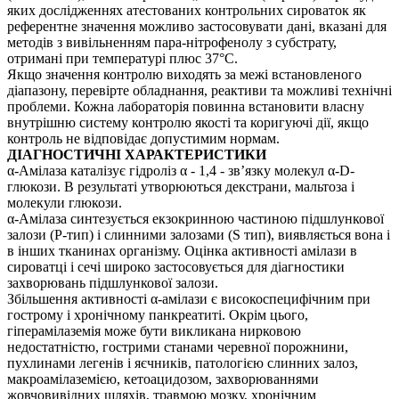
яких дослідженнях атестованих контрольних сироваток як
референтне значення можливо застосовувати дані, вказані для
методів з вивільненням пара-нітрофенолу з субстрату,
отримані при температурі плюс 37°С.
Якщо значення контролю виходять за межі встановленого
діапазону, перевірте обладнання, реактиви та можливі технічні
проблеми. Кожна лабораторія повинна встановити власну
внутрішню систему контролю якості та коригуючі дії, якщо
контроль не відповідає допустимим нормам.
ДІАГНОСТИЧНІ ХАРАКТЕРИСТИКИ
α-Амілаза каталізує гідроліз α - 1,4 - зв’язку молекул α-D-
глюкози. В результаті утворюються декстрани, мальтоза і
молекули глюкози.
α-Амілаза синтезується екзокринною частиною підшлункової
залози (Р-тип) і слинними залозами (S тип), виявляється вона і
в інших тканинах організму. Оцінка активності амілази в
сироватці і сечі широко застосовується для діагностики
захворювань підшлункової залози.
Збільшення активності α-амілази є високоспецифічним при
гострому і хронічному панкреатиті. Окрім цього,
гіперамілаземія може бути викликана нирковою
недостатністю, гострими станами черевної порожнини,
пухлинами легенів і яєчників, патологією слинних залоз,
макроамілаземією, кетоацидозом, захворюваннями
жовчовивідних шляхів, травмою мозку, хронічним