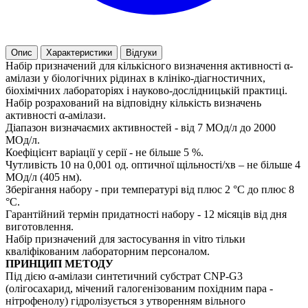
Опис
Характеристики
Відгуки
Набір призначений для кількісного визначення активності α-
амілази у біологічних рідинах в клініко-діагностичних,
біохімічних лабораторіях і науково-дослідницькій практиці.
Набір розрахований на відповідну кількість визначень
активності α-амілази.
Діапазон визначаємих активностей - від 7 МОд/л до 2000
МОд/л.
Коефіцієнт варіації у серії - не більше 5 %.
Чутливість 10 на 0,001 од. оптичної щільності/хв – не більше 4
МОд/л (405 нм).
Зберігання набору - при температурі від плюс 2 °С до плюс 8
°С.
Гарантійний термін придатності набору - 12 місяців від дня
виготовлення.
Набір призначений для застосування in vitro тільки
кваліфікованим лабораторним персоналом.
ПРИНЦИП МЕТОДУ
Під дією α-амілази синтетичний субстрат CNP-G3
(олігосахарид, мічений галогенізованим похідним пара -
нітрофенолу) гідролізується з утворенням вільного