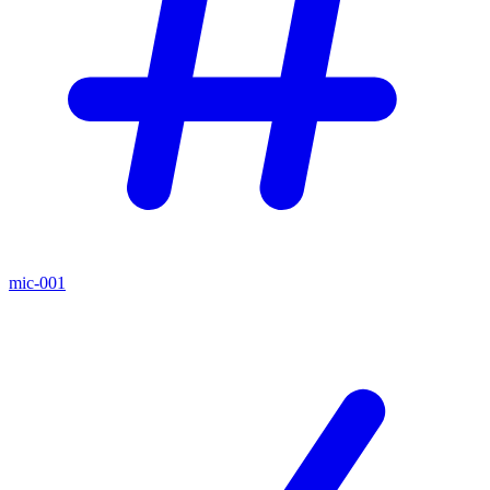
mic-001