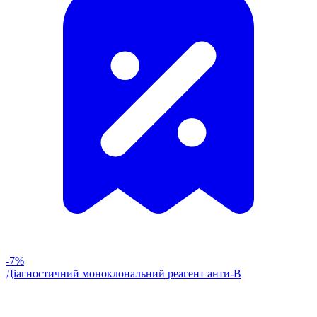
-7%
Діагностичний моноклональний реагент анти-В