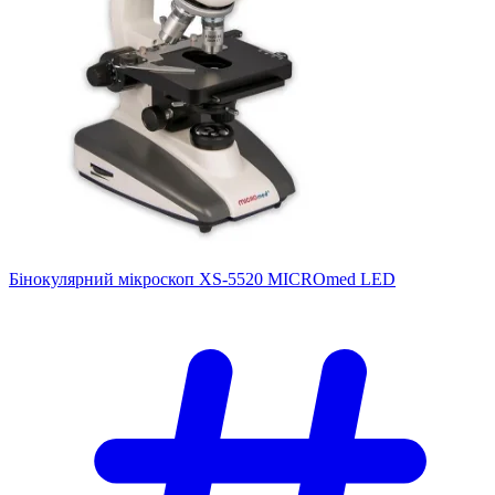
Бінокулярний мікроскоп XS-5520 MICROmed LED