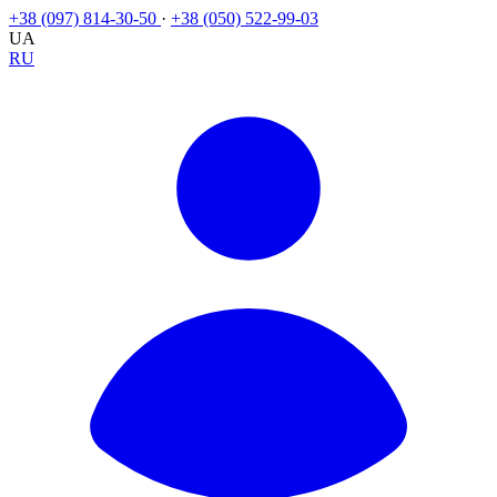
+38 (097) 814-30-50
·
+38 (050) 522-99-03
UA
RU