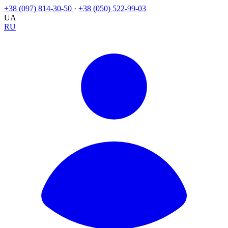
+38 (097) 814-30-50
·
+38 (050) 522-99-03
UA
RU