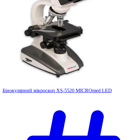
Бінокулярний мікроскоп XS-5520 MICROmed LED