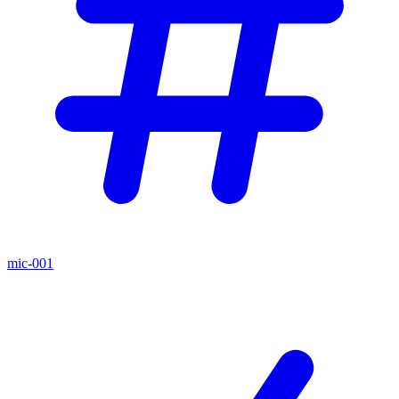
mic-001