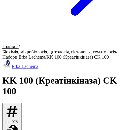
Головна
/
Біохімія, мікробіологія, цитологія, гістологія, гематологія
/
Набори Erba Lachema
/
KK 100 (Креатінкіназа) CK 100
Erba Lachema
KK 100 (Креатінкіназа) CK
100
erl-025