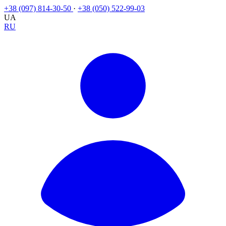
+38 (097) 814-30-50
·
+38 (050) 522-99-03
UA
RU