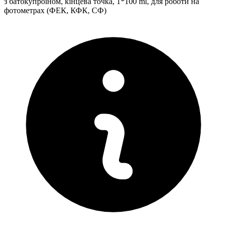
з батокупроїном, кінцева точка, 1*100 ml, для роботи на
фотометрах (ФЕК, КФК, СФ)