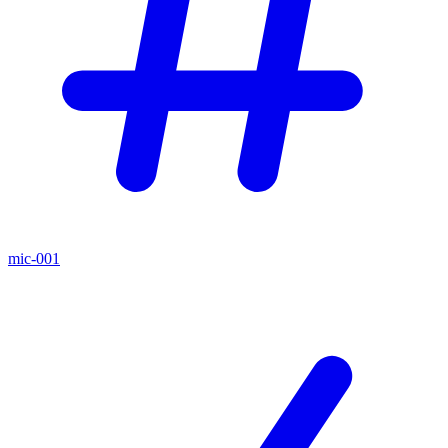
mic-001