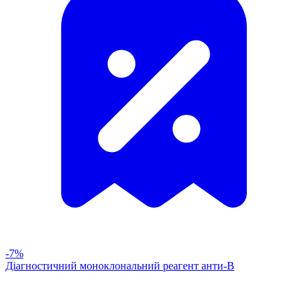
-7%
Діагностичний моноклональний реагент анти-В