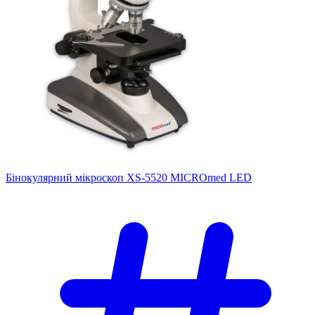
Бінокулярний мікроскоп XS-5520 MICROmed LED