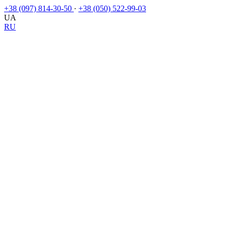
+38 (097) 814-30-50
·
+38 (050) 522-99-03
UA
RU