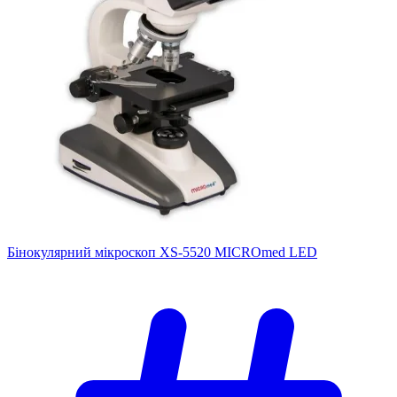
Бінокулярний мікроскоп XS-5520 MICROmed LED