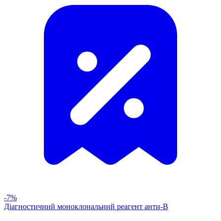
-7%
Діагностичний моноклональний реагент анти-В