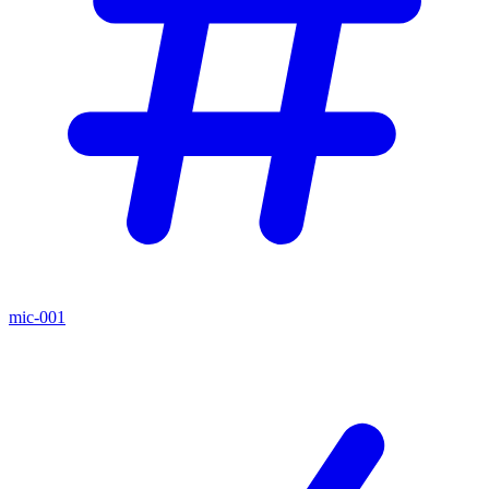
mic-001