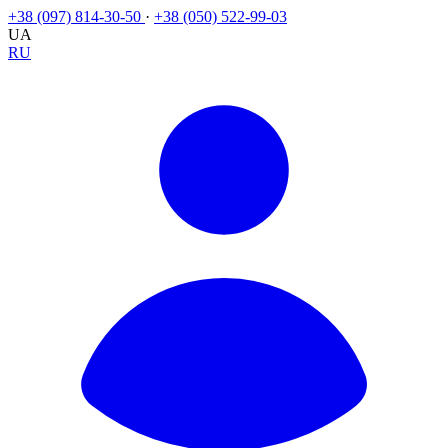
+38 (097) 814-30-50
·
+38 (050) 522-99-03
UA
RU