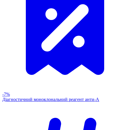
-7%
Діагностичний моноклональний реагент анти-А